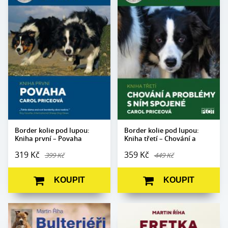
Autor:
Carol Priceová
Autor:
Carol Priceová
Edice:
Portréty
Edice:
Portréty
Počet stran:
144
Počet stran:
144
Formát:
165 x 237
Formát:
165 x 235
Vazba:
V8a (pevná)
Vazba:
V8a (pevná)
Obrazová část:
Barevné fotografie
Obrazová část:
Barevné fotografie
Datum vydání:
23. 5. 2018
Datum vydání:
27. 5. 2020
Border kolie pod lupou:
Border kolie pod lupou:
Kniha první – Povaha
Kniha třetí – Chování a
problémy s ním spojené
319 Kč
359 Kč
399 Kč
449 Kč
KOUPIT
KOUPIT