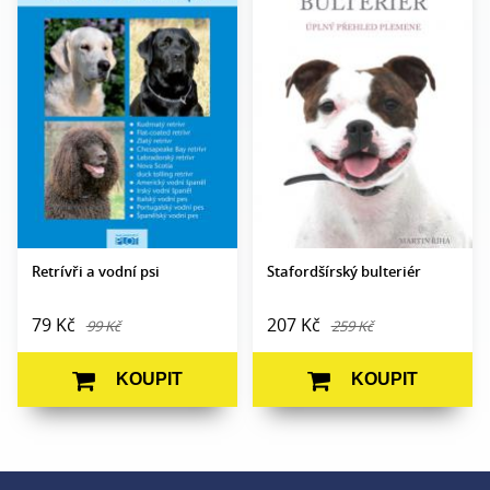
Autor:
Eva Nohelová
Autor:
Martin Říha
Edice:
Portréty
Edice:
Portréty
Počet stran:
224
Počet stran:
168
Formát:
A5
Formát:
A5
Vazba:
V8a (pevná)
Vazba:
V2 (brožovaná)
Obrazová
čb a barevné
Obrazová část:
Barevné fotografie
část:
fotografie
Datum vydání:
27. 2. 2014
Datum
9. 5. 2013
vydání:
Retrívři a vodní psi
Stafordšírský bulteriér
79 Kč
207 Kč
99 Kč
259 Kč
KOUPIT
KOUPIT