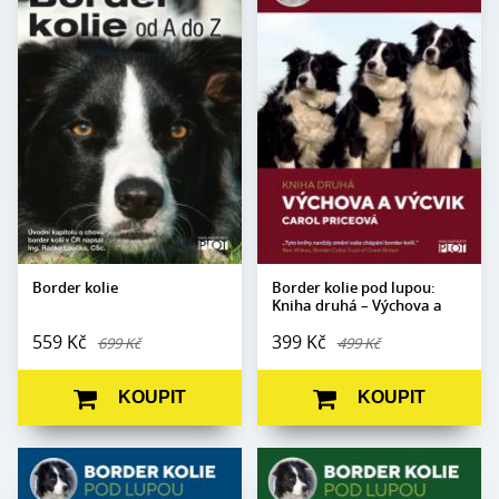
Autor:
Carol Priceová
Autor:
Carol Priceová
Edice:
Portréty
Edice:
Portréty
Počet stran:
340
Počet stran:
200
Formát:
210 x 280
Formát:
165 x 237
Vazba:
V8a (pevná)
Vazba:
V8a (pevná)
Obrazová
barevné a čb
Obrazová část:
Barevné fotografie
část:
fotografie
Datum vydání:
22. 5. 2019
Datum
26. 7. 2018
vydání:
Border kolie
Border kolie pod lupou:
Kniha druhá – Výchova a
výcvik
559 Kč
399 Kč
699 Kč
499 Kč
KOUPIT
KOUPIT