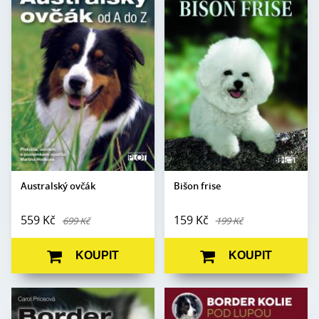
J. J. Hartnagle-
Jarmila a Jana
Autor:
Autor:
Taylorová
Křečkovy
Edice:
Portréty
Edice:
Portréty
Počet stran:
384
Počet
120
stran:
Formát:
A4 (210 x 280)
Formát:
A5
Vazba:
V8a (pevná)
Vazba:
V8a (pevná)
Obrazová
čb a barevné
část:
fotografie
Obrazová
Černobílé a barevné
část:
fotografie
Datum
26. 7. 2018
vydání:
Datum
10. 10. 2002
vydání:
Australský ovčák
Bišon frise
559 Kč
159 Kč
699 Kč
199 Kč
KOUPIT
KOUPIT