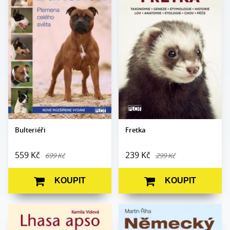
Autor:
Martin Říha
Autor:
Martin Říha
Edice:
Portréty
Edice:
Portréty
Počet
Počet stran:
352
272
stran:
Formát:
165 x 235
Formát:
210 x 278
Vazba:
V8a (pevná)
Vazba:
pevná
Obrazová část:
Barevné fotografie
Obrazová
barevné fotografie a
Datum vydání:
29. 8. 2022
část:
ilustrace
Datum
11. 11. 2019
vydání:
Bulteriéři
Fretka
559 Kč
239 Kč
699 Kč
299 Kč
KOUPIT
KOUPIT