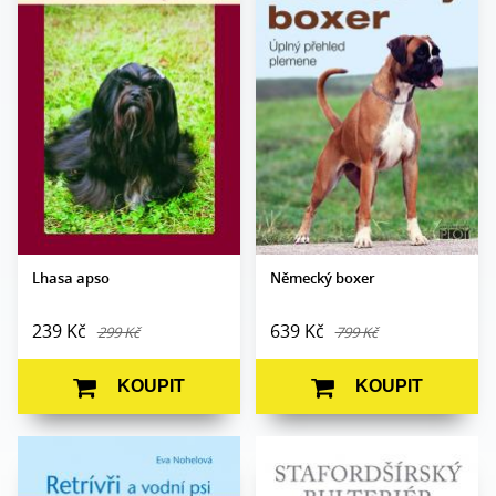
Autor:
Kamila Vidová
Autor:
Martin Říha
Edice:
Portréty
Edice:
Portréty
Počet
Počet stran:
352
200
stran:
Formát:
A4 (210 x 280)
Formát:
A5
Vazba:
V8a (pevná)
Vazba:
V8a (pevná)
Obrazová část:
Barevné fotografie
Obrazová
Černobílé a barevné
Datum vydání:
26. 4. 2017
část:
fotografie
Datum
24. 5. 2005
vydání:
Lhasa apso
Německý boxer
239 Kč
639 Kč
299 Kč
799 Kč
KOUPIT
KOUPIT