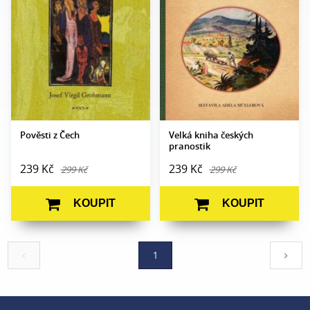
Počet stran:
256
Počet stran:
230
Formát:
160 x 230
Formát:
145 x 210
Vazba:
V8a (pevná)
Vazba:
V8 (pevná)
Obrazová
Obrazová
N/A
N/A
část:
část:
Datum
Datum
10. 9. 2009
11. 3. 2010
vydání:
vydání:
Pověsti z Čech
Velká kniha českých
pranostik
239 Kč
239 Kč
299 Kč
299 Kč
KOUPIT
KOUPIT
1