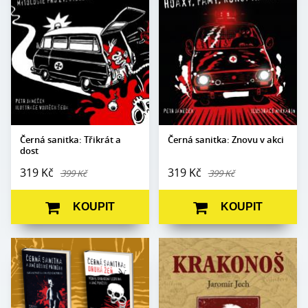
Počet
Počet stran:
264
368
stran:
Formát:
145 x 180
Formát:
145 x 180
Vazba:
V8a, pevná
Vazba:
V8a (pevná)
Obrazová část:
čb ilustrace
Obrazová
Černobílé ilustrace
Datum vydání:
6. 11. 2020
část:
Vojtěch Šeda
Datum
11. 2. 2021
vydání:
Černá sanitka: Třikrát a
Černá sanitka: Znovu v akci
dost
319 Kč
319 Kč
399 Kč
399 Kč
KOUPIT
KOUPIT
Autor:
Petr Janeček
Autor:
Jaromír Jech
Edice:
Sanitka
Edice:
Fabula