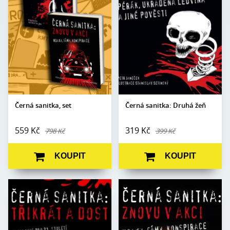
Počet stran:
620
Počet
358
stran:
Formát:
145 x 180
Formát:
145 x 180
Vazba:
V8a (pevná)
Vazba:
V8a (pevná)
Obrazová
Černobílé
část:
ilustrace
Obrazová
Černobílé ilustrace
část:
Stanislav Setínský
Datum vydání:
1. 9. 2021
Datum
11. 2. 2021
vydání:
Černá sanitka, set
Černá sanitka: Druhá žeň
559 Kč
319 Kč
798 Kč
399 Kč
KOUPIT
KOUPIT
Autor:
Petr Janeček
Autor:
Petr Janeček
Edice:
Sanitka
Edice:
Sanitka