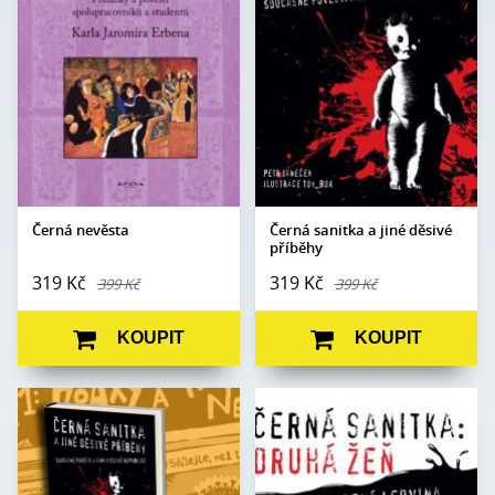
Edice:
mimo edice
Počet
368
Počet
stran:
340
stran:
Formát:
145 x 180
Formát:
160 x 230
Vazba:
V8a (pevná)
Vazba:
pevná
Obrazová
Černobílé ilustrace
Obrazová
část:
TOY_BOX
N/A
část:
Datum
13. 9. 2018
Datum
vydání:
11. 12. 2015
vydání:
Černá nevěsta
Černá sanitka a jiné děsivé
příběhy
319 Kč
319 Kč
399 Kč
399 Kč
KOUPIT
KOUPIT
Autor:
Petr Janeček
Autor:
Petr Janeček
Edice:
Fabula
Edice:
Sanitka