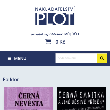
uživatel nepřihlášen
MŮJ ÚČET
0 Kč
MENU
Folklor
Karel Jaromír Erben a
Autor:
Petr Janeček
Autor:
kolektiv
Edice:
Sanitka