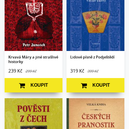
Počet stran:
144
Počet stran:
348
Formát:
145 x 180
Formát:
160 x 230
Vazba:
V8a (pevná)
Vazba:
pevná
Obrazová část:
Barevné ilustrace
Obrazová
Černobílé
část:
fotografie
Datum vydání:
17. 12. 2024
Datum
21. 12. 2016
vydání:
Krvavá Máry a jiné strašlivé
Lidové písně z Podještědí
historky
239 Kč
319 Kč
299 Kč
399 Kč
KOUPIT
KOUPIT
Josef Virgil
sestavila Adéla
Autor:
Autor:
Grohmann
Müllerová
Edice:
Fabula
Edice:
Koloseum