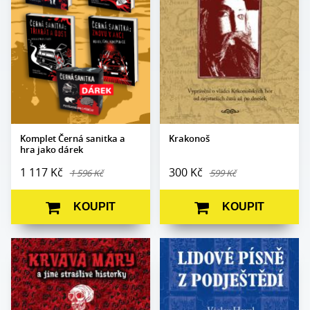
Počet stran:
1360
Počet stran:
440
Formát:
145 x 180
Formát:
160 x 230
Vazba:
V8a (pevná)
Vazba:
V8a (pevná)
Obrazová
Černobílé
Obrazová část:
N/A
část:
ilustrace
Datum vydání:
17. 12. 2024
Datum vydání:
23. 6. 2025
Komplet Černá sanitka a
Krakonoš
hra jako dárek
1 117 Kč
300 Kč
1 596 Kč
599 Kč
KOUPIT
KOUPIT
Autor:
Petr Janeček
Autor:
Václav Havel
Edice:
Sanitka
Edice:
Fabula