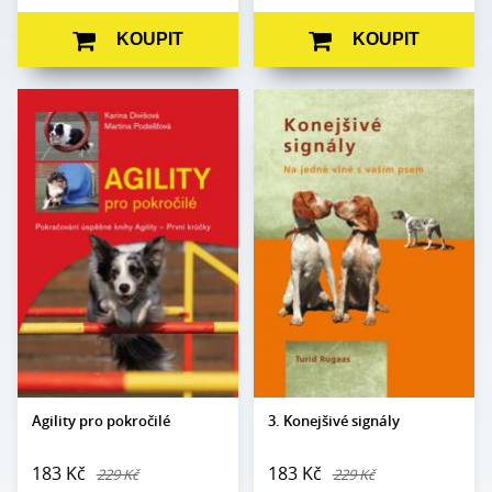
KOUPIT
KOUPIT
Karina Divišová,
Autor:
Turid Rugaas
Autor:
Martina Podešťová
Edice:
Edukace
Edice:
Edukace
Počet
100
Počet
stran:
128
stran:
Formát:
A5
Formát:
A5
Vazba:
V8 (pevná)
Vazba:
V8a (pevná)
Obrazová
Černobílé a barevné
Obrazová
Černobílé a barevné
část:
fotografie
část:
fotografie
Datum
1. 10. 2024
Datum
vydání:
30. 10. 2009
vydání:
Agility pro pokročilé
3. Konejšivé signály
183 Kč
183 Kč
229 Kč
229 Kč