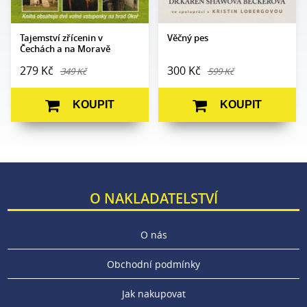
Tajemství zřícenin v
Věčný pes
Čechách a na Moravě
279 Kč
300 Kč
349 Kč
599 Kč
KOUPIT
KOUPIT
O NAKLADATELSTVÍ
O nás
Obchodní podmínky
Jak nakupovat