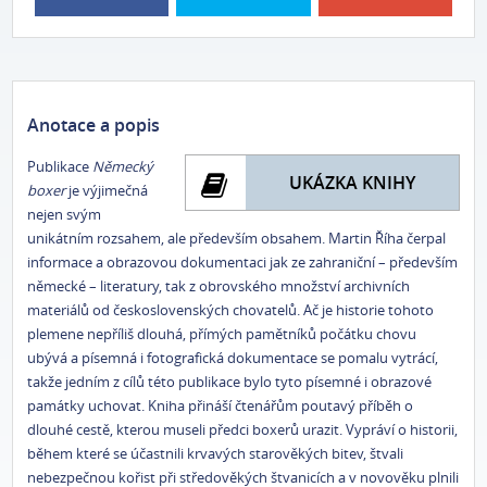
Anotace a popis
Publikace
Německý
UKÁZKA KNIHY
boxer
je výjimečná
nejen svým
unikátním rozsahem, ale především obsahem. Martin Říha čerpal
informace a obrazovou dokumentaci jak ze zahraniční – především
německé – literatury, tak z obrovského množství archivních
materiálů od československých chovatelů. Ač je historie tohoto
plemene nepříliš dlouhá, přímých pamětníků počátku chovu
ubývá a písemná i fotografická dokumentace se pomalu vytrácí,
takže jedním z cílů této publikace bylo tyto písemné i obrazové
památky uchovat. Kniha přináší čtenářům poutavý příběh o
dlouhé cestě, kterou museli předci boxerů urazit. Vypráví o historii,
během které se účastnili krvavých starověkých bitev, štvali
nebezpečnou kořist při středověkých štvanicích a v novověku plnili