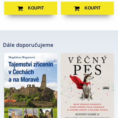
KOUPIT
KOUPIT
Dále doporučujeme
Magdalena
Rodney Habib, Dr. Karen
Autor:
Autor:
Wagnerová
Shawová Beckerová
Edice:
mimo edice
Edice:
Edukace
Počet stran:
200
Počet
408
stran:
Formát:
160 x 230
Formát:
165 x 237
Vazba:
V8a (pevná)
Vazba:
V8a (pevná)
Obrazová
Barevné fotografie
část:
Datum
28. 5. 2024
vydání:
Datum
27. 10. 2011
vydání: