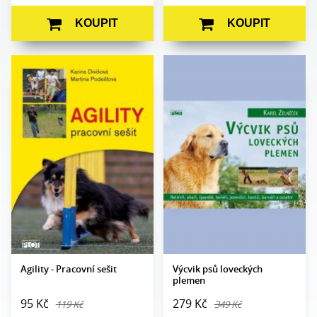
KOUPIT
KOUPIT
Karina Divišová,
Autor:
Karel Zelníček
Autor:
Martina Podešťová
Edice:
Edukace
Edice:
Edukace
Počet stran:
238
Počet
96
Formát:
210 x 145
stran:
Vazba:
V8a (pevná)
Formát:
A5
Obrazová
čb a barev.
Vazba:
V2 (brož.)
část:
fotografie
Obrazová
čb ilustrace
Datum
14. 10. 2010
část:
vydání:
Datum
20. 11. 2009
vydání:
Agility - Pracovní sešit
Výcvik psů loveckých
plemen
95 Kč
279 Kč
119 Kč
349 Kč