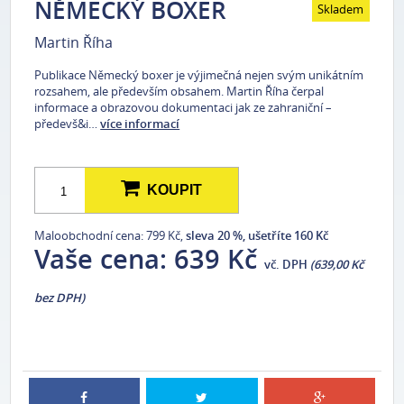
NĚMECKÝ BOXER
Skladem
Martin Říha
Publikace Německý boxer je výjimečná nejen svým unikátním
rozsahem, ale především obsahem. Martin Říha čerpal
informace a obrazovou dokumentaci jak ze zahraniční –
předevš&i…
více informací
KOUPIT
Maloobchodní cena: 799 Kč,
sleva 20 %, ušetříte 160 Kč
Vaše cena:
639 Kč
vč. DPH
(639,00 Kč
bez DPH)