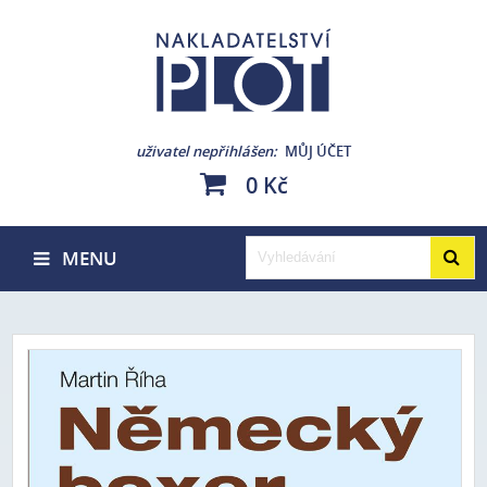
uživatel nepřihlášen
MŮJ ÚČET
0 Kč
MENU