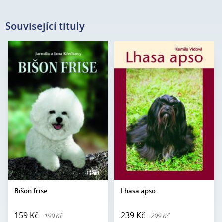
Související tituly
Jarmila a Jana
Autor:
Kamila Vidová
Autor:
Křečkovy
Edice:
Portréty
Edice:
Portréty
Počet
200
Počet
stran:
120
stran:
Formát:
A5
Formát:
A5
Vazba:
V8a (pevná)
Vazba:
V8a (pevná)
Obrazová
Černobílé a barevné
Obrazová
Černobílé a barevné
část:
fotografie
část:
fotografie
Datum
24. 5. 2005
Datum
vydání:
10. 10. 2002
vydání:
Bišon frise
Lhasa apso
159 Kč
239 Kč
199 Kč
299 Kč