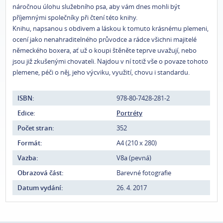
náročnou úlohu služebního psa, aby vám dnes mohli být
příjemnými společníky při čtení této knihy.
Knihu, napsanou s obdivem a láskou k tomuto krásnému plemeni,
ocení jako nenahraditelného průvodce a rádce všichni majitelé
německého boxera, ať už o koupi štěněte teprve uvažují, nebo
jsou již zkušenými chovateli. Najdou v ní totiž vše o povaze tohoto
plemene, péči o něj, jeho výcviku, využití, chovu i standardu.
ISBN:
978-80-7428-281-2
Edice:
Portréty
Počet stran:
352
Formát:
A4 (210 x 280)
Vazba:
V8a (pevná)
Obrazová část:
Barevné fotografie
Datum vydání:
26. 4. 2017