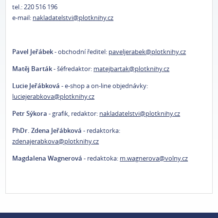
tel.: 220 516 196
e-mail:
nakladatelstvi@plotknihy.cz
Pavel Jeřábek -
obchodní ředitel:
paveljerabek@plotknihy.cz
Matěj Barták -
šéfredaktor:
matejbartak@plotknihy.cz
Lucie Jeřábková -
e-shop a on-line objednávky:
luciejerabkova@plotknihy.cz
Petr Sýkora -
grafik, redaktor:
nakladatelstvi@plotknihy.cz
PhDr. Zdena Jeřábková -
redaktorka:
zdenajerabkova@plotknihy.cz
Magdalena Wagnerová -
redaktoka:
m.wagnerova@volny.cz