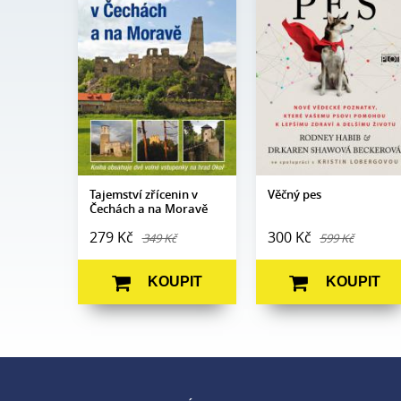
Magdalena
Rodney Habib, Dr.
Autor:
Wagnerová
Autor:
Karen Shawová
Beckerová
Edice:
mimo edice
Edice:
Edukace
Počet
200
stran:
Počet
408
stran:
Formát:
160 x 230
Formát:
165 x 237
Vazba:
V8a (pevná)
Vazba:
V8a (pevná)
Obrazová
Barevné
část:
fotografie
Datum
28. 5. 2024
vydání:
Datum
27. 10. 2011
vydání:
Tajemství zřícenin v
Věčný pes
Čechách a na Moravě
279 Kč
300 Kč
349 Kč
599 Kč
KOUPIT
KOUPIT