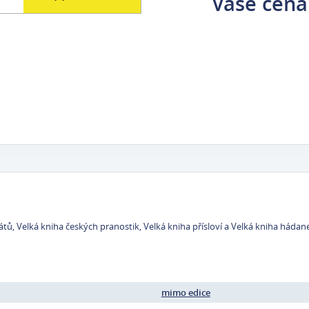
Vaše cena
átů, Velká kniha českých pranostik, Velká kniha přísloví a Velká kniha háda
mimo edice