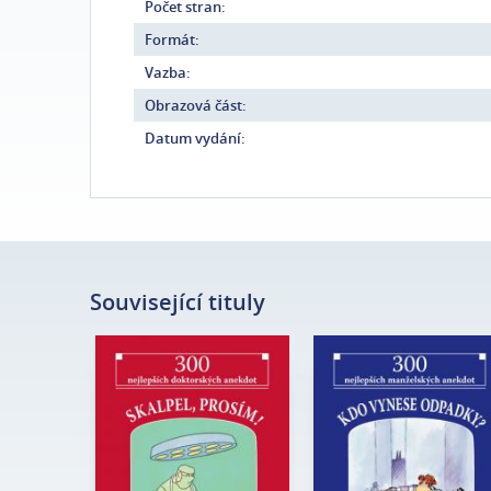
Počet stran:
Formát:
Vazba:
Obrazová část:
Datum vydání:
Související tituly
Edice:
Kabaret
Edice:
Kabaret
Počet
Počet
80
80
stran:
stran:
Formát:
105 x 140
Formát:
105 x 140
Vazba:
V8a (pevná)
Vazba:
V8a (pevná)