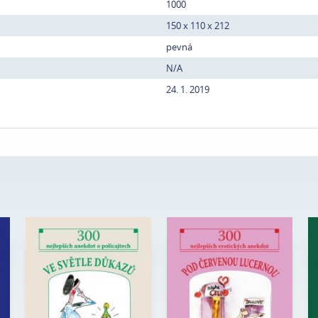
1000
150 x 110 x 212
pevná
N/A
24. 1. 2019
Edice:
Kabaret
Edice:
Kabaret
Počet
Počet
80
80
stran:
stran:
Formát:
105 x 140
Formát:
105 x 140
Vazba:
V8a (pevná)
Vazba:
V8a (pevná)