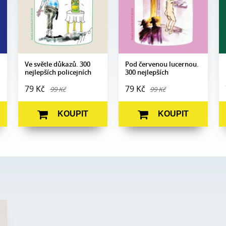
Obrazová
Ilustrace Miroslav
Ilustrace Jiří
Obrazová
část:
Pavlíček
Novák a Jaroslav
část:
Skoupý
Datum
16. 6. 2021
vydání:
Datum
16. 6. 2021
vydání:
Ve světle důkazů. 300
Pod červenou lucernou.
nejlepších policejních
300 nejlepších
anekdot
erotických anekdot
79 Kč
79 Kč
99 Kč
99 Kč
KOUPIT
KOUPIT