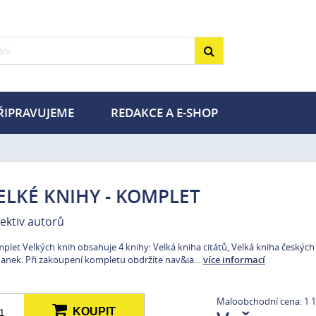
ŘIPRAVUJEME
REDAKCE A E-SHOP
gie a chovatelství
Turistika
ika
Zdraví
ie a poezie
Volný čas a zábava
ELKÉ KNIHY - KOMPLET
utické deníky
MET a PLOT
lektiv autorů
a dárky pro pejskaře
Tipy na dárky pro výletníky
plet Velkých knih obsahuje 4 knihy: Velká kniha citátů, Velká kniha českých 
životní styl
Knihy v akci –50 %
anek. Při zakoupení kompletu obdržíte nav&ia…
více informací
Maloobchodní cena: 1 1
KOUPIT