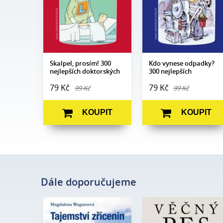
Obrazová
Ilustrace Miroslav
Ilustrace Jiří
Obrazová
část:
Barták
Novák a Jaroslav
část:
Skoupý
Datum
16. 6. 2021
vydání:
Datum
16. 6. 2021
vydání:
Skalpel, prosím! 300
Kdo vynese odpadky?
nejlepších doktorských
300 nejlepších
anekdot
manželských anekdot
79 Kč
79 Kč
99 Kč
99 Kč
KOUPIT
KOUPIT
Dále doporučujeme