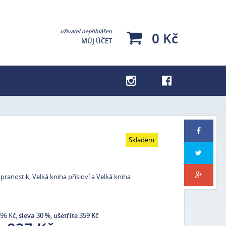
uživatel nepřihlášen
0 Kč
MŮJ ÚČET
Kuchařky
Pro děti
Pragensie
Skladem
Lehce poškozené knihy – výprodej
Dárky pro milovníky tajemna
pranostik, Velká kniha přísloví a Velká kniha
Se psy podle Veroniky
96 Kč,
sleva 30 %, ušetříte 359 Kč