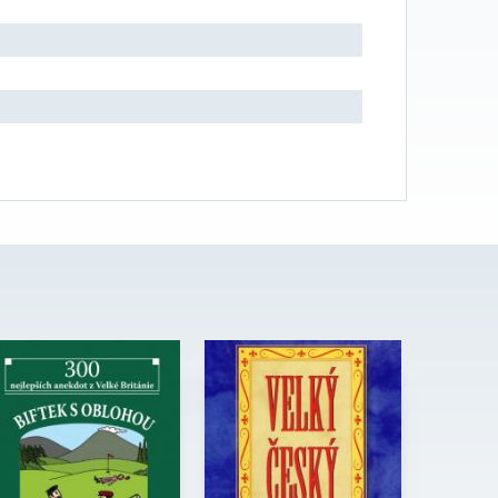
Edice:
Kabaret
kolektiv
Autor:
autorů
Počet
80
stran:
Edice:
Koloseum
Formát:
105 x 140
Počet stran:
300
Vazba:
V8a (pevná)
Formát:
A5