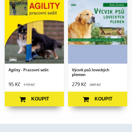
Karina Divišová,
Autor:
Karel Zelníček
Autor:
Martina Podešťová
Edice:
Edukace
Edice:
Edukace
Počet stran:
238
Počet
96
Formát:
210 x 145
stran:
Vazba:
V8a (pevná)
Formát:
A5
Obrazová
čb a barev.
Vazba:
V2 (brož.)
část:
fotografie
Obrazová
čb ilustrace
Datum
14. 10. 2010
část:
vydání:
Datum
20. 11. 2009
vydání:
Agility - Pracovní sešit
Výcvik psů loveckých
plemen
95 Kč
279 Kč
119 Kč
349 Kč
KOUPIT
KOUPIT