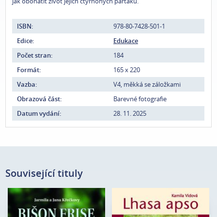
jak obohatit život jejich čtyřnohých parťáků.
ISBN:
978-80-7428-501-1
Edice:
Edukace
Počet stran:
184
Formát:
165 x 220
Vazba:
V4, měkká se záložkami
Obrazová část:
Barevné fotografie
Datum vydání:
28. 11. 2025
Související tituly