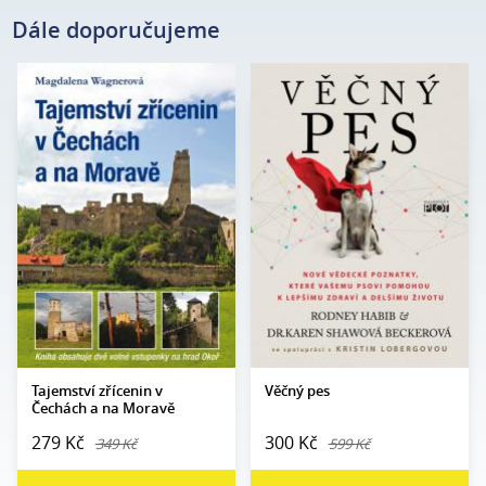
Dále doporučujeme
Magdalena
Rodney Habib, Dr. Karen
Autor:
Autor:
Wagnerová
Shawová Beckerová
Edice:
mimo edice
Edice:
Edukace
Počet stran:
200
Počet
408
stran:
Formát:
160 x 230
Formát:
165 x 237
Vazba:
V8a (pevná)
Vazba:
V8a (pevná)
Obrazová
Barevné fotografie
část:
Datum
28. 5. 2024
vydání:
Datum
27. 10. 2011
vydání:
Tajemství zřícenin v
Věčný pes
Čechách a na Moravě
279 Kč
300 Kč
349 Kč
599 Kč