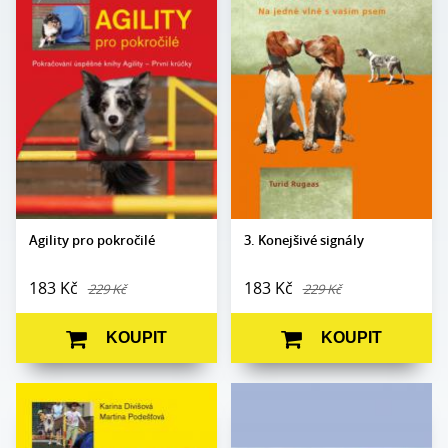
Karina Divišová,
Autor:
Turid Rugaas
Autor:
Martina Podešťová
Edice:
Edukace
Edice:
Edukace
Počet
100
Počet
stran:
128
stran:
Formát:
A5
Formát:
A5
Vazba:
V8 (pevná)
Vazba:
V8a (pevná)
Obrazová
Černobílé a barevné
Obrazová
Černobílé a barevné
část:
fotografie
část:
fotografie
Datum
1. 10. 2024
Datum
vydání:
30. 10. 2009
vydání:
Agility pro pokročilé
3. Konejšivé signály
183 Kč
183 Kč
229 Kč
229 Kč
KOUPIT
KOUPIT