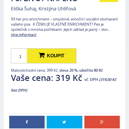
Eliška Šuhaj, Kristýna Uhlířová
93 her pro enrichment – smyslové, emoční i sociální obohacení
vašeho psa K ČEMU JE VLASTNĚ ENRICHMENT? Pes je
společník s mnoha potřebami. Jejich základ je jasný – dos…
více informací
KOUPIT
Maloobchodní cena: 399 Kč,
sleva 20 %, ušetříte 80 Kč
Vaše cena:
319 Kč
vč. DPH
(319,00 Kč
bez DPH)