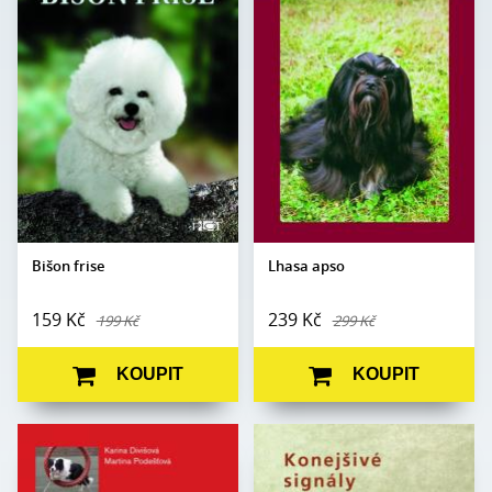
Jarmila a Jana
Autor:
Kamila Vidová
Autor:
Křečkovy
Edice:
Portréty
Edice:
Portréty
Počet
200
Počet
stran:
120
stran:
Formát:
A5
Formát:
A5
Vazba:
V8a (pevná)
Vazba:
V8a (pevná)
Obrazová
Černobílé a barevné
Obrazová
Černobílé a barevné
část:
fotografie
část:
fotografie
Datum
24. 5. 2005
Datum
vydání:
10. 10. 2002
vydání:
Bišon frise
Lhasa apso
159 Kč
239 Kč
199 Kč
299 Kč
KOUPIT
KOUPIT