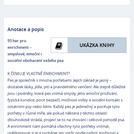
Anotace a popis
93 her pro
UKÁZKA KNIHY
enrichment –
smyslové, emoční i
sociální obohacení vašeho psa
K ČEMU JE VLASTNĚ ENRICHMENT?
Pes je společník s mnoha potřebami. Jejich základ je jasný –
dostatek lásky, jídla, pití a pravidelného venčení. Ale stejně důležité
jsou i podněty, které pes vnímá smysly, jeho emoční prožívání,
fyzická kondice, pocit bezpečí, možnost volby a sociální kontakt s
ostatními psy nebo lidmi. Každý pes je jedinečný a pociťuje tyto
potřeby v různé míře, ale pokud některá z těchto oblastí
dlouhodobě strádá, projeví se to na chování i celkové pohodě psa.
A enrichment nám pomáhá všechny tyto potřeby vnímat,
uvědomovat si je a vycházet jim vstříc podle našich možností a