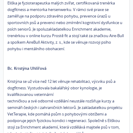
Eliška je fyzioterapeutka malých zvířat, certifikovaná trenérka
dogfitness a mentorka hersenwerku. V rámci své praxe se
zaměřuje na podporu zdravého pohybu, prevence úrazů u
sportovních psů a prevenci nebo zmírnění kognitivní dysfunkce u
psích seniorů. Je spoluzakladatelkou Enrichment akademie,
trenérkou v online kurzu Prostě fit a stojí také za značkou Aire-Bull
a spolkem AireBull Aktivity, z. s., kde se věnuje rozvoji psího
pohybu i mentálního obohacení.
Bc. Kristýna Uhlířová
Kristýna se už více než 12 let věnuje rehabilitaci, výcviku psů a
dogfitness. Vystudovala bakalářský obor kynologie, je
kvalifikovanou veterinární
techničkou a své odborné vzdělání neustále rozšiřuje kurzy a
semináři českých i zahraničních lektorů. Je zakladatelkou projektu
VetTerapie, kde pomáhá psům s pohybovými obtížemi a
podporuje jejich fyzickou kondici i regeneraci. Společně s Eliškou
stojí za Enrichment akademií, která vzdělává majitele psů v tom,