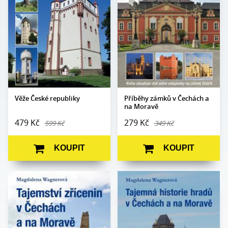
Počet stran:
184
Formát:
130 x 200
Formát:
170 x 230
Vazba:
V8 flexo
Vazba:
V8a (pevná)
Obrazová část:
Barevné fotografie
Obrazová
Datum vydání:
25. 3. 2020
Barevné fotografie
část:
Datum
24. 3. 2014
vydání:
Věže České republiky
Příběhy zámků v Čechách a
na Moravě
479 Kč
279 Kč
599 Kč
349 Kč
KOUPIT
KOUPIT
Magdalena
Magdalena
Autor:
Autor:
Wagnerová
Wagnerová
Edice:
mimo edice
Edice:
mimo edice