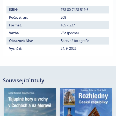
ISBN:
978-80-7428-519-6
Počet stran:
208
Formát:
165 x 237
Vazba:
V8a (pevná)
Obrazová část:
Barevné fotografie
Vychází:
24. 9. 2026
Související tituly
Magdalena
Jaroslav Fábera, Aleš
Autor:
Autor:
Wagnerová
Král
Počet stran:
216
Edice:
mimo edice