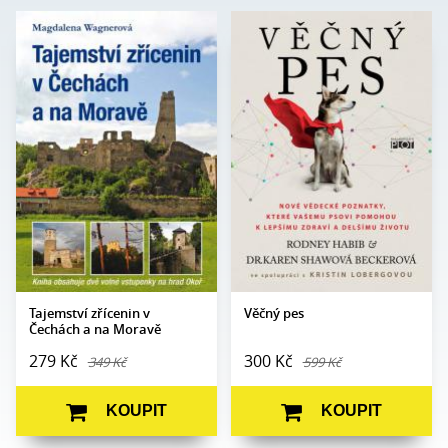
Magdalena
Rodney Habib, Dr. Karen
Autor:
Autor:
Wagnerová
Shawová Beckerová
Edice:
mimo edice
Edice:
Edukace
Počet stran:
200
Počet
408
stran:
Formát:
160 x 230
Formát:
165 x 237
Vazba:
V8a (pevná)
Vazba:
V8a (pevná)
Obrazová
Barevné fotografie
část:
Datum
28. 5. 2024
vydání:
Datum
27. 10. 2011
vydání:
Tajemství zřícenin v
Věčný pes
Čechách a na Moravě
279 Kč
300 Kč
349 Kč
599 Kč
KOUPIT
KOUPIT