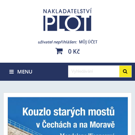
uživatel nepřihlášen
MŮJ ÚČET
0 Kč
MENU