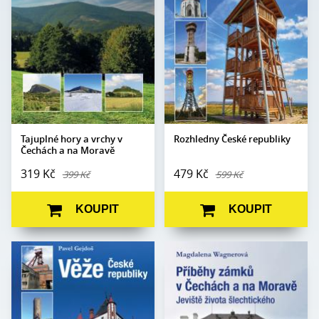
Formát:
160 x 230
Počet stran:
464
Vazba:
V8a (pevná)
Formát:
130 x 200
Obrazová
Vazba:
V8 flexo
Barevné fotografie
část:
Obrazová
Barevné fotografie
Datum
část:
18. 11. 2021
vydání:
Datum
20. 3. 2019
vydání:
Tajuplné hory a vrchy v
Rozhledny České republiky
Čechách a na Moravě
319 Kč
479 Kč
399 Kč
599 Kč
KOUPIT
KOUPIT
Autor:
Pavel Gejdoš
Magdalena
Autor:
Wagnerová
Edice:
mimo edice
Edice:
mimo edice
Počet stran:
456