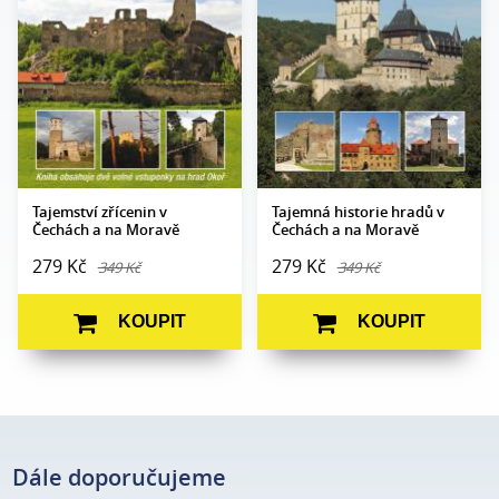
Počet stran:
200
Počet stran:
168
Formát:
160 x 230
Formát:
170 x 230
Vazba:
V8a (pevná)
Vazba:
V8a (pevná)
Obrazová
Obrazová
Barevné fotografie
Barevné fotografie
část:
část:
Datum
Datum
27. 10. 2011
31. 10. 2012
vydání:
vydání:
Tajemství zřícenin v
Tajemná historie hradů v
Čechách a na Moravě
Čechách a na Moravě
279 Kč
279 Kč
349 Kč
349 Kč
KOUPIT
KOUPIT
Dále doporučujeme