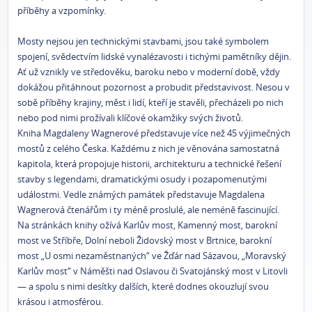
příběhy a vzpomínky.
Mosty nejsou jen technickými stavbami, jsou také symbolem
spojení, svědectvím lidské vynalézavosti i tichými pamětníky dějin.
Ať už vznikly ve středověku, baroku nebo v moderní době, vždy
dokážou přitáhnout pozornost a probudit představivost. Nesou v
sobě příběhy krajiny, měst i lidí, kteří je stavěli, přecházeli po nich
nebo pod nimi prožívali klíčové okamžiky svých životů.
Kniha Magdaleny Wagnerové představuje více než 45 výjimečných
mostů z celého Česka. Každému z nich je věnována samostatná
kapitola, která propojuje historii, architekturu a technické řešení
stavby s legendami, dramatickými osudy i pozapomenutými
událostmi. Vedle známých památek představuje Magdalena
Wagnerová čtenářům i ty méně proslulé, ale neméně fascinující.
Na stránkách knihy ožívá Karlův most, Kamenný most, barokní
most ve Stříbře, Dolní neboli Židovský most v Brtnice, barokní
most „U osmi nezaměstnaných“ ve Žďár nad Sázavou, „Moravský
Karlův most“ v Náměšti nad Oslavou či Svatojánský most v Litovli
— a spolu s nimi desítky dalších, které dodnes okouzlují svou
krásou i atmosférou.