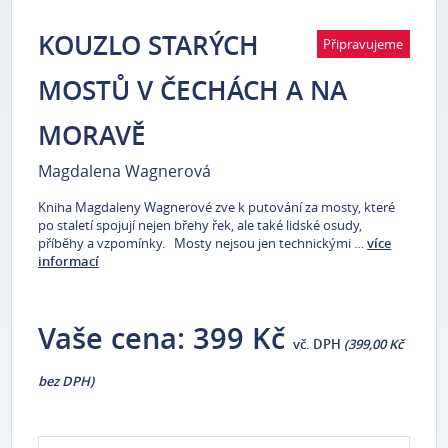
KOUZLO STARÝCH
Připravujeme
MOSTŮ V ČECHÁCH A NA
MORAVĚ
Magdalena Wagnerová
Kniha Magdaleny Wagnerové zve k putování za mosty, které
po staletí spojují nejen břehy řek, ale také lidské osudy,
příběhy a vzpomínky. Mosty nejsou jen technickými …
více
informací
Vaše cena:
399 Kč
vč. DPH
(399,00 Kč
bez DPH)