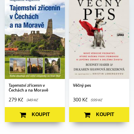
Magdalena
Rodney Habib, Dr. Karen
Autor:
Autor:
Wagnerová
Shawová Beckerová
Edice:
mimo edice
Edice:
Edukace
Počet stran:
200
Počet
408
stran:
Formát:
160 x 230
Formát:
165 x 237
Vazba:
V8a (pevná)
Vazba:
V8a (pevná)
Obrazová
Barevné fotografie
část:
Datum
28. 5. 2024
vydání:
Datum
27. 10. 2011
vydání:
Tajemství zřícenin v
Věčný pes
Čechách a na Moravě
279 Kč
300 Kč
349 Kč
599 Kč
KOUPIT
KOUPIT