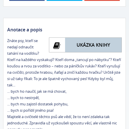
Anotace a popis
Znáte psy, kteří se
UKÁZKA KNIHY
nedají odnaučit
tahání na vodítku?
Kteří na každého vyskakují? Kteří doma „tancují po nábytku“? Kteří
koušou a rvou za vodítko – nebo za páníčkův rukáv? Kteří vyrušují
na cvičišti, protože hrabou, ňafají a zničí každou hračku? Určitě jste
si už taky říkali: To je ale špatně vychovaný pes! Kdyby byl můj,
tak...
... bych ho naučil, jak se má chovat,
... bych to nestrpěl,
... bych mu zajistil dostatek pohybu,
... bych si pořídil jiného psa!
Majitelé a cvičitelé těchto psů ale vědí, že to není zdaleka tak
jednoduché. Zpravidla už vyzkoušeli spoustu věcí, ale vlastně nic