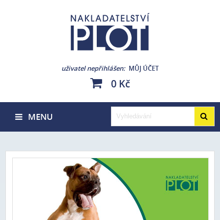
uživatel nepřihlášen
MŮJ ÚČET
0 Kč
MENU