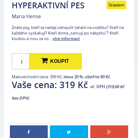
HYPERAKTIVNÍ PES
Skladem
Maria Hense
Znáte psy, kteří se nedají odnaučit tahání na vodítku? Kteří na
každého vyskakují? Kteří doma „tancují po nábytku“? Kteří
koušou a rvou za vo…
více informací
KOUPIT
Maloobchodní cena: 399 Kč,
sleva 20 %, ušetříte 80 Kč
Vaše cena:
319 Kč
vč. DPH
(319,00 Kč
bez DPH)