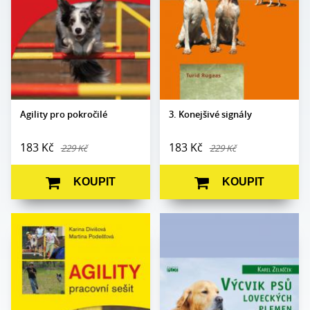
Formát:
A5
Vazba:
V8 (pevná)
Vazba:
V8a (pevná)
Obrazová
Černobílé a barevné
Obrazová
Černobílé a barevné
část:
fotografie
část:
fotografie
Datum
1. 10. 2024
Datum
vydání:
30. 10. 2009
vydání:
Agility pro pokročilé
3. Konejšivé signály
183 Kč
183 Kč
229 Kč
229 Kč
KOUPIT
KOUPIT
Karina Divišová,
Autor:
Karel Zelníček
Autor:
Martina Podešťová
Edice:
Edukace
Edice:
Edukace
Počet stran:
238
Počet
96
Formát:
210 x 145
stran: