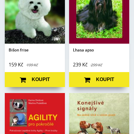
Formát:
A5
Formát:
A5
Vazba:
V8a (pevná)
Vazba:
V8a (pevná)
Obrazová
Černobílé a barevné
Obrazová
Černobílé a barevné
část:
fotografie
část:
fotografie
Datum
24. 5. 2005
Datum
vydání:
10. 10. 2002
vydání:
Bišon frise
Lhasa apso
159 Kč
239 Kč
199 Kč
299 Kč
KOUPIT
KOUPIT
Karina Divišová,
Autor:
Turid Rugaas
Autor:
Martina Podešťová
Edice:
Edukace
Edice:
Edukace
Počet
100
Počet
stran:
128
stran:
Formát:
A5