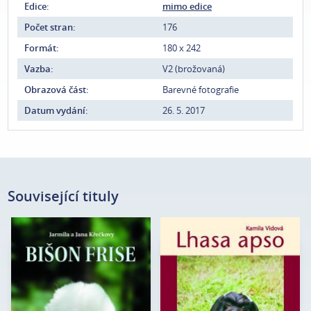
Edice:
mimo edice
Počet stran:
176
Formát:
180 x 242
Vazba:
V2 (brožovaná)
Obrazová část:
Barevné fotografie
Datum vydání:
26. 5. 2017
Související tituly
Jarmila a Jana
Autor:
Kamila Vidová
Autor:
Křečkovy
Edice:
Portréty
Edice:
Portréty
Počet
200
Počet
stran:
120
stran: