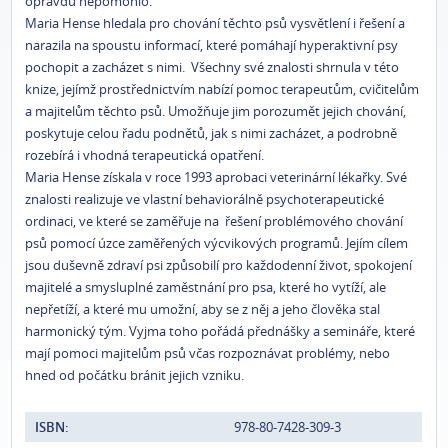
opravdu nepomohlo.
Maria Hense hledala pro chování těchto psů vysvětlení i řešení a
narazila na spoustu informací, které pomáhají hyperaktivní psy
pochopit a zacházet s nimi. Všechny své znalosti shrnula v této
knize, jejímž prostřednictvím nabízí pomoc terapeutům, cvičitelům
a majitelům těchto psů. Umožňuje jim porozumět jejich chování,
poskytuje celou řadu podnětů, jak s nimi zacházet, a podrobně
rozebírá i vhodná terapeutická opatření.
Maria Hense získala v roce 1993 aprobaci veterinární lékařky. Své
znalosti realizuje ve vlastní behaviorálně psychoterapeutické
ordinaci, ve které se zaměřuje na řešení problémového chování
psů pomocí úzce zaměřených výcvikových programů. Jejím cílem
jsou duševně zdraví psi způsobilí pro každodenní život, spokojení
majitelé a smysluplné zaměstnání pro psa, které ho vytíží, ale
nepřetíží, a které mu umožní, aby se z něj a jeho člověka stal
harmonický tým. Vyjma toho pořádá přednášky a semináře, které
mají pomoci majitelům psů včas rozpoznávat problémy, nebo
hned od počátku bránit jejich vzniku.
ISBN:
978-80-7428-309-3