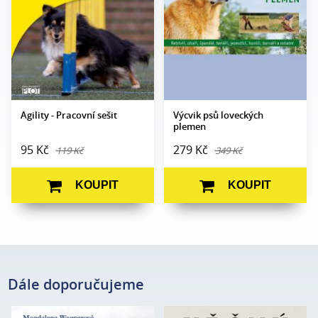
Vazba:
V8a (pevná)
Formát:
A5
Obrazová
čb a barev.
Vazba:
V2 (brož.)
část:
fotografie
Obrazová
čb ilustrace
Datum
14. 10. 2010
část:
vydání:
Datum
20. 11. 2009
vydání:
Agility - Pracovní sešit
Výcvik psů loveckých
plemen
95 Kč
279 Kč
119 Kč
349 Kč
KOUPIT
KOUPIT
Dále doporučujeme