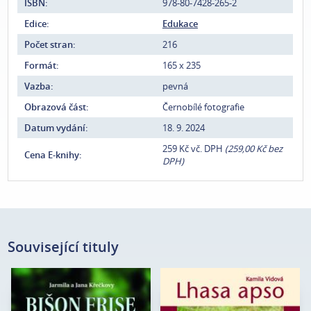
ISBN:
978-80-7428-265-2
Edice:
Edukace
Počet stran:
216
Formát:
165 x 235
Vazba:
pevná
Obrazová část:
Černobílé fotografie
Datum vydání:
18. 9. 2024
259 Kč vč. DPH
(259,00 Kč bez
Cena E-knihy:
DPH)
Související tituly