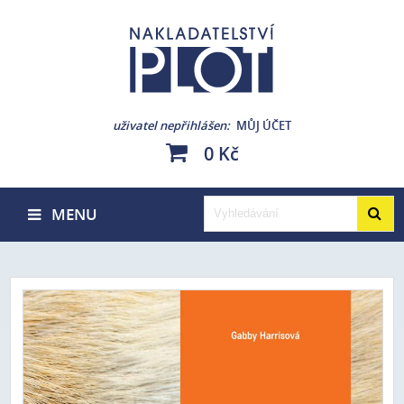
uživatel nepřihlášen
MŮJ ÚČET
0 Kč
MENU