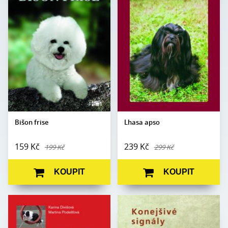
Jarmila a Jana
Autor:
Kamila Vidová
Autor:
Křečkovy
Edice:
Portréty
Edice:
Portréty
Počet
200
Počet
stran:
120
stran:
Formát:
A5
Formát:
A5
Vazba:
V8a (pevná)
Vazba:
V8a (pevná)
Obrazová
Černobílé a barevné
Obrazová
Černobílé a barevné
část:
fotografie
část:
fotografie
Datum
24. 5. 2005
Datum
vydání:
10. 10. 2002
vydání:
Bišon frise
Lhasa apso
159 Kč
239 Kč
199 Kč
299 Kč
KOUPIT
KOUPIT