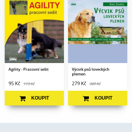
Autor:
Martina Podešťová
Edice:
Edukace
Edice:
Edukace
Počet stran:
238
Počet
96
Formát:
210 x 145
stran:
Vazba:
V8a (pevná)
Formát:
A5
Obrazová
čb a barev.
Vazba:
V2 (brož.)
část:
fotografie
Obrazová
čb ilustrace
Datum
14. 10. 2010
část:
vydání:
Datum
20. 11. 2009
vydání:
Agility - Pracovní sešit
Výcvik psů loveckých
plemen
95 Kč
279 Kč
119 Kč
349 Kč
KOUPIT
KOUPIT