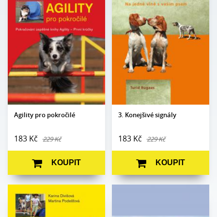
Karina Divišová,
Autor:
Turid Rugaas
Autor:
Martina Podešťová
Edice:
Edukace
Edice:
Edukace
Počet
100
Počet
stran:
128
stran:
Formát:
A5
Formát:
A5
Vazba:
V8 (pevná)
Vazba:
V8a (pevná)
Obrazová
Černobílé a barevné
Obrazová
Černobílé a barevné
část:
fotografie
část:
fotografie
Datum
1. 10. 2024
Datum
vydání:
30. 10. 2009
vydání:
Agility pro pokročilé
3. Konejšivé signály
183 Kč
183 Kč
229 Kč
229 Kč
KOUPIT
KOUPIT
Karina Divišová,
Autor:
Karel Zelníček