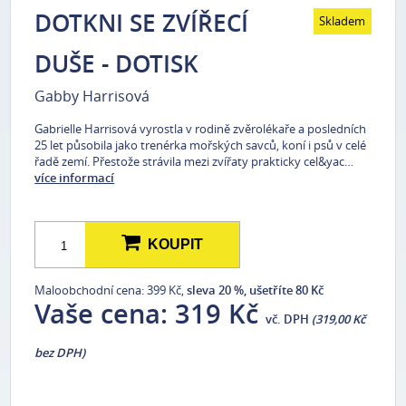
DOTKNI SE ZVÍŘECÍ
Skladem
DUŠE - DOTISK
Gabby Harrisová
Gabrielle Harrisová vyrostla v rodině zvěrolékaře a posledních
25 let působila jako trenérka mořských savců, koní i psů v celé
řadě zemí. Přestože strávila mezi zvířaty prakticky cel&yac…
více informací
KOUPIT
Maloobchodní cena: 399 Kč,
sleva 20 %, ušetříte 80 Kč
Vaše cena:
319 Kč
vč. DPH
(319,00 Kč
bez DPH)