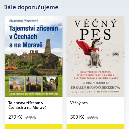
Dále doporučujeme
Magdalena
Rodney Habib, Dr. Karen
Autor:
Autor:
Wagnerová
Shawová Beckerová
Edice:
mimo edice
Edice:
Edukace
Počet stran:
200
Počet
408
stran:
Formát:
160 x 230
Formát:
165 x 237
Vazba:
V8a (pevná)
Vazba:
V8a (pevná)
Obrazová
Barevné fotografie
část:
Datum
28. 5. 2024
vydání:
Datum
27. 10. 2011
vydání:
Tajemství zřícenin v
Věčný pes
Čechách a na Moravě
279 Kč
300 Kč
349 Kč
599 Kč