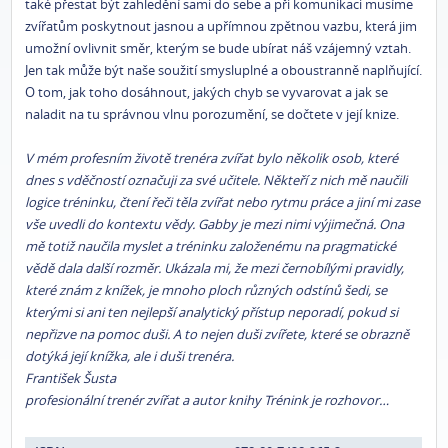
také přestat být zahledění sami do sebe a při komunikaci musíme
zvířatům poskytnout jasnou a upřímnou zpětnou vazbu, která jim
umožní ovlivnit směr, kterým se bude ubírat náš vzájemný vztah.
Jen tak může být naše soužití smysluplné a oboustranně naplňující.
O tom, jak toho dosáhnout, jakých chyb se vyvarovat a jak se
naladit na tu správnou vlnu porozumění, se dočtete v její knize.
V mém profesním životě trenéra zvířat bylo několik osob, které
dnes s vděčností označuji za své učitele. Někteří z nich mě naučili
logice tréninku, čtení řeči těla zvířat nebo rytmu práce a jiní mi zase
vše uvedli do kontextu vědy. Gabby je mezi nimi výjimečná. Ona
mě totiž naučila myslet a tréninku založenému na pragmatické
vědě dala další rozměr. Ukázala mi, že mezi černobílými pravidly,
které znám z knížek, je mnoho ploch různých odstínů šedi, se
kterými si ani ten nejlepší analytický přístup neporadí, pokud si
nepřizve na pomoc duši. A to nejen duši zvířete, které se obrazně
dotýká její knížka, ale i duši trenéra.
František Šusta
profesionální trenér zvířat a autor knihy Trénink je rozhovor…