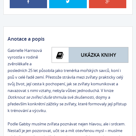
Anotace a popis
Gabrielle Harrisová
UKÁZKA KNIHY
vyrostla v rodině
zvěrolékaře a
posledních 25 let působila jako trenérka mořských savců, koní i
psů v celé řadě zemí. Přestože strávila mezi zvířaty prakticky celý
svůj život, její cesta k pochopení, jak se zvířaty komunikovat a
navazovat s nimi vztahy, nebyla vůbec jednoduchá. V knize
Dotknout se zvířecí duše
shrnula své zkušenosti, dojmy a
především konkrétní zážitky se zvířaty, které formovaly její přístup
k trénování a výcviku.
Podle Gabby musíme zvířata poznávat nejen hlavou, ale i srdcem.
Nestačí je jen pozorovat, učit se a mít otevřenou mysl – musíme