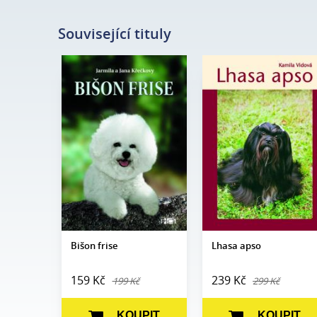
Související tituly
Jarmila a Jana
Autor:
Kamila Vidová
Autor:
Křečkovy
Edice:
Portréty
Edice:
Portréty
Počet
200
Počet
stran:
120
stran:
Formát:
A5
Formát:
A5
Vazba:
V8a (pevná)
Vazba:
V8a (pevná)
Obrazová
Černobílé a
Obrazová
Černobílé a
část:
barevné fotografie
část:
barevné fotografie
Datum
24. 5. 2005
Datum
vydání:
10. 10. 2002
vydání:
Bišon frise
Lhasa apso
159 Kč
239 Kč
199 Kč
299 Kč
KOUPIT
KOUPIT