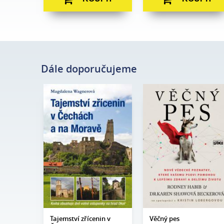
Dále doporučujeme
Magdalena
Rodney Habib, Dr.
Autor:
Wagnerová
Autor:
Karen Shawová
Beckerová
Edice:
mimo edice
Edice:
Edukace
Počet
200
stran:
Počet
408
stran:
Formát:
160 x 230
Formát:
165 x 237
Vazba:
V8a (pevná)
Vazba:
V8a (pevná)
Obrazová
Barevné
část:
fotografie
Datum
28. 5. 2024
vydání:
Datum
27. 10. 2011
vydání:
Tajemství zřícenin v
Věčný pes