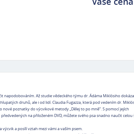
Vaše cena
vičit napodobováním. Až studie vědeckého týmu dr. Ádáma Miklósiho dokázal
upatých druhů, ale i od lidí. Claudia Fugazza, která pod vedením dr. Mikló
to nové poznatky do výcvikové metody „Dělej to po mně“. S pomocí jejích
u předvedených na přiloženém DVD, můžete svého psa snadno naučit celou š
 výcvik a posílí vztah mezi vámi a vaším psem.