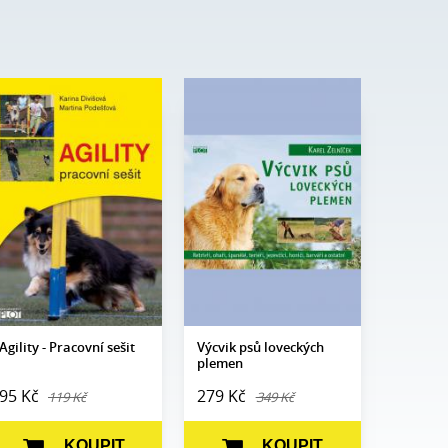
Karina Divišová,
Autor:
Karel Zelníček
Autor:
Martina
Edice:
Edukace
Podešťová
Počet
238
Edice:
Edukace
stran:
Počet
96
Formát:
210 x 145
stran:
Vazba:
V8a (pevná)
Formát:
A5
Obrazová
čb a barev.
Vazba:
V2 (brož.)
část:
fotografie
Obrazová
čb ilustrace
Datum
14. 10. 2010
část:
vydání:
Datum
20. 11. 2009
vydání:
Agility - Pracovní sešit
Výcvik psů loveckých
plemen
95 Kč
279 Kč
119 Kč
349 Kč
KOUPIT
KOUPIT