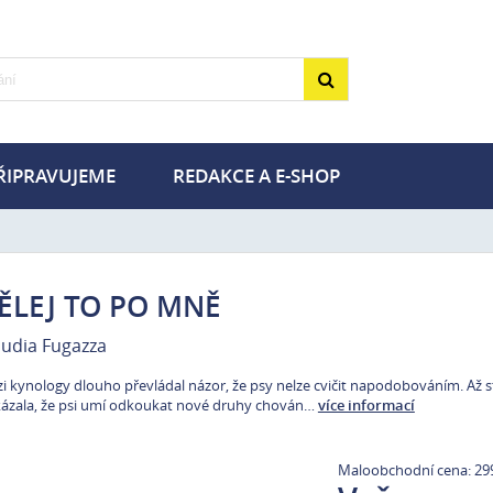
ŘIPRAVUJEME
REDAKCE A E-SHOP
gie a chovatelství
Turistika
ika
Zdraví
ie a poezie
Volný čas a zábava
ĚLEJ TO PO MNĚ
utické deníky
MET a PLOT
audia Fugazza
a dárky pro pejskaře
Tipy na dárky pro výletníky
i kynology dlouho převládal názor, že psy nelze cvičit napodobováním. Až
životní styl
Knihy v akci –50 %
ázala, že psi umí odkoukat nové druhy chován…
více informací
Maloobchodní cena: 29