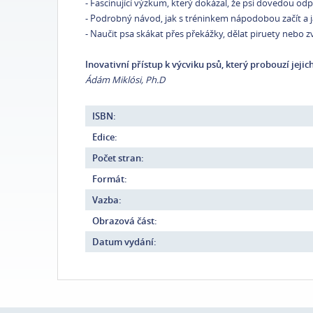
- Fascinující výzkum, který dokázal, že psi dovedou o
- Podrobný návod, jak s tréninkem nápodobou začít a j
- Naučit psa skákat přes překážky, dělat piruety nebo z
Inovativní přístup k výcviku psů, který probouzí jeji
Ádám Miklósi, Ph.D
ISBN:
Edice:
Počet stran:
Formát:
Vazba:
Obrazová část:
Datum vydání: