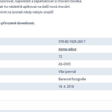
dpozorovat, napodobit a zapamatovat si chování člověka.
ak ho následně aplikovat na další nová chování.
vonit na zvonek nikdy nebylo snazší!
ch přirozené dovednosti.
978-80-7428-260-7
mimo edice
72
A5+DVD
V8a (pevná)
Barevné fotografie
18. 4. 2018