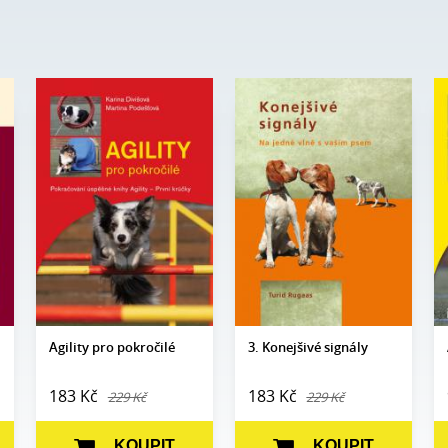
Karina Divišová,
Autor:
Turid Rugaas
Autor:
Martina
Edice:
Edukace
Podešťová
Počet
100
Edice:
Edukace
stran:
Počet
128
Formát:
A5
stran:
Vazba:
V8 (pevná)
Formát:
A5
Obrazová
Černobílé a
Vazba:
V8a (pevná)
část:
barevné fotografie
Obrazová
Černobílé a
Datum
1. 10. 2024
část:
barevné fotografie
vydání:
Datum
30. 10. 2009
vydání:
Agility pro pokročilé
3. Konejšivé signály
183 Kč
183 Kč
229 Kč
229 Kč
KOUPIT
KOUPIT