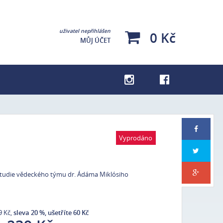
uživatel nepřihlášen
0 Kč
MŮJ ÚČET
Kuchařky
Pro děti
Pragensie
Vyprodáno
Lehce poškozené knihy – výprodej
Dárky pro milovníky tajemna
 studie vědeckého týmu dr. Ádáma Miklósiho
Se psy podle Veroniky
9 Kč,
sleva 20 %, ušetříte 60 Kč