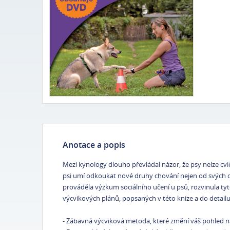
Anotace a popis
Mezi kynology dlouho převládal názor, že psy nelze c
psi umí odkoukat nové druhy chování nejen od svých chl
prováděla výzkum sociálního učení u psů, rozvinula ty
výcvikových plánů, popsaných v této knize a do detail
- Zábavná výcviková metoda, které změní váš pohled na