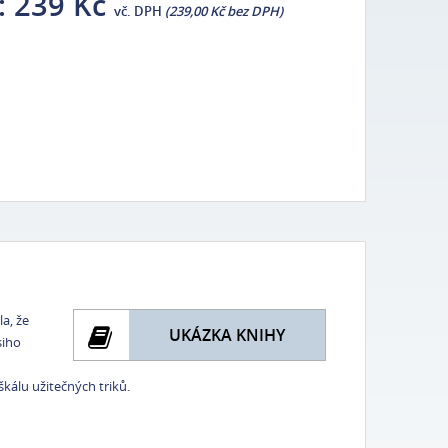
:
239 Kč
vč. DPH
(239,00 Kč bez DPH)
a, že
UKÁZKA KNIHY
siho
kálu užitečných triků.