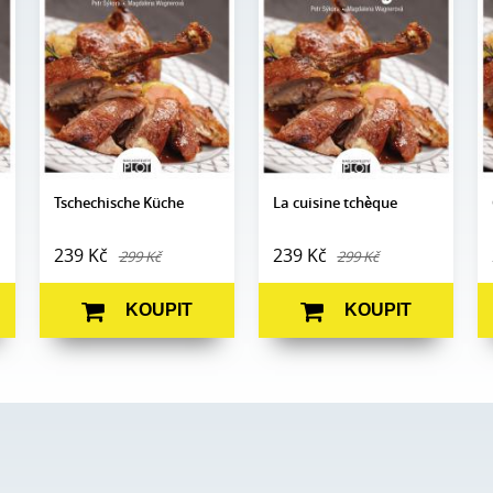
Wagnerová
Wagnerová
Edice:
Prostřeno
Edice:
Prostřeno
Počet
Počet
160
160
stran:
stran:
Formát:
130 x 180
Formát:
130 x 180
Vazba:
V8a (pevná)
Vazba:
V8a (pevná)
Obrazová
Obrazová
Barevné fotografie
Barevné fotografie
část:
část:
Datum
Datum
25. 6. 2016
25. 6. 2016
vydání:
vydání:
Tschechische Küche
La cuisine tchèque
239 Kč
239 Kč
299 Kč
299 Kč
KOUPIT
KOUPIT