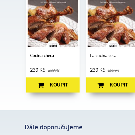
Wagnerová
Wagnerová
Edice:
Prostřeno
Edice:
Prostřeno
Počet
Počet
160
160
stran:
stran:
Formát:
130 x 180
Formát:
130 x 180
Vazba:
V8a (pevná)
Vazba:
V8 (pevná)
Obrazová
Obrazová
Barevné fotografie
Barevné fotografie
část:
část:
Datum
Datum
25. 6. 2016
25. 6. 2016
vydání:
vydání:
Cocina checa
La cucina ceca
239 Kč
239 Kč
299 Kč
299 Kč
KOUPIT
KOUPIT
Dále doporučujeme