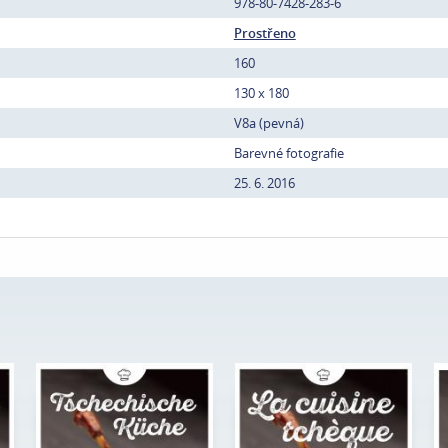
978-80-7428-283-6
Prostřeno
160
130 x 180
V8a (pevná)
Barevné fotografie
25. 6. 2016
Petr Sýkora,
Petr Sýkora,
Autor:
Magdalena
Autor:
Magdalena