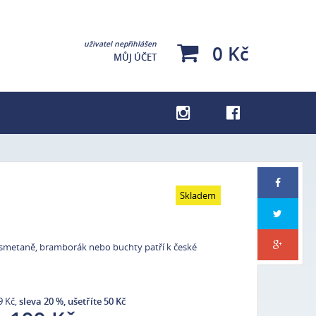
uživatel nepřihlášen
0 Kč
MŮJ ÚČET
Kuchařky
Pro děti
Pragensie
Skladem
Lehce poškozené knihy – výprodej
Dárky pro milovníky tajemna
a smetaně, bramborák nebo buchty patří k české
Se psy podle Veroniky
9 Kč,
sleva 20 %, ušetříte 50 Kč