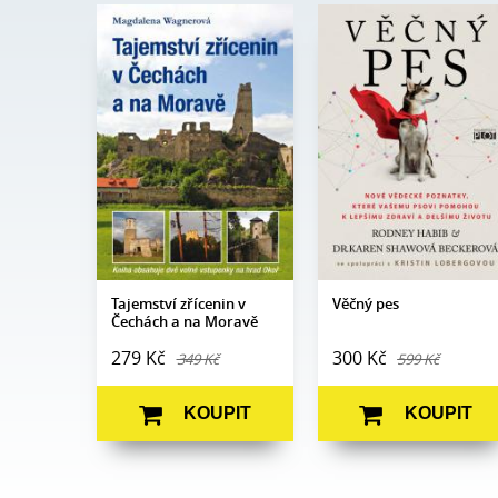
Magdalena
Rodney Habib, Dr.
Autor:
Wagnerová
Autor:
Karen Shawová
Beckerová
Edice:
mimo edice
Edice:
Edukace
Počet
200
stran:
Počet
408
stran:
Formát:
160 x 230
Formát:
165 x 237
Vazba:
V8a (pevná)
Vazba:
V8a (pevná)
Obrazová
Barevné
část:
fotografie
Datum
28. 5. 2024
vydání:
Datum
27. 10. 2011
vydání:
Tajemství zřícenin v
Věčný pes
Čechách a na Moravě
279 Kč
300 Kč
349 Kč
599 Kč
KOUPIT
KOUPIT