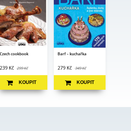
Wagnerová
Edice:
mimo edice
Edice:
Prostřeno
Počet
200
Počet
stran:
160
stran:
Formát:
A5
Formát:
130 x 180
Vazba:
V8a (pevná)
Vazba:
V8a (pevná)
Obrazová
Barevné
Obrazová
část:
fotografie
Barevné fotografie
část:
Datum
24. 11. 2016
Datum
vydání:
25. 6. 2016
vydání:
Czech cookbook
Barf – kuchařka
239 Kč
279 Kč
299 Kč
349 Kč
KOUPIT
KOUPIT