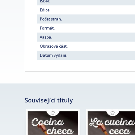
ISBN:
Edice:
Počet stran:
Formát:
Vazba:
Obrazová část:
Datum vydání:
Související tituly
Petr Sýkora i
Petr Sýkora a
Autor:
Magdalena
Autor:
Magdalena