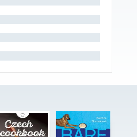
Petr Sýkora,
Kateřina
Autor:
Autor:
Magdalena
Novosádová