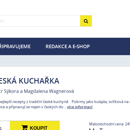
ŘIPRAVUJEME
REDAKCE A E-SHOP
gie a chovatelství
Turistika
ika
Zdraví
ie a poezie
Volný čas a zábava
ESKÁ KUCHAŘKA
utické deníky
MET a PLOT
tr Sýkora a Magdalena Wagnerová
a dárky pro pejskaře
Tipy na dárky pro výletníky
nejlepší recepty z tradiční české kuchyně. Pokrmy jako kulajda, svíčková n
životní styl
Knihy v akci –50 %
sice a připravují se nejen v českých do…
více informací
Maloobchodní cena: 24
KOUPIT