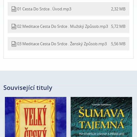
01 Cesta Do Srdce . Úvod.mp3
2,32 MB
02 Meditace Cesta Do Srdce . Mužský Způsob.mp3
5,72 MB
03 Meditace Cesta Do Srdce . Ženský Způsob.mp3
5,56 MB
Související tituly
Autor:
kolektiv autorů
Veronika
Autor:
Rubínková
Edice:
Koloseum
Edice:
Kořeny
Počet stran:
300
Počet stran:
232
Formát:
A5