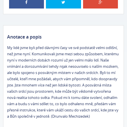
Anotace a popis
My lidé jsme byli před dávnými časy ve své podstatě velmi odlišní,
než jsme nyní. Komunikovali jsme mezi sebou způsobem, kterému
nyní v moderních dobách rozumí už jen velmi málo lidí. Naše
vnímání a dorozumívání tehdy nijak nesouviselo s naším mozkem,
ale bylo spojeno s posvátným místem v našich srdcích. Byli to mí
učitelé, kteří mne požádali, abych vám připomněl, kdo doopravdy
jste. Jste mnohem více než jen lidské bytosti. A posvátná místa
vašich srdcí jsou prostorem, kde může být vědomě vytvořena
nová realita tohoto světa. Pokud mi k tomu dáte svolení, odhalím
vám a budu s vámi sdílet to, co bylo odhaleno mně, předám vám
přesné instrukce, které vám ukáží cestu do vašich srdcí, kde jste vy
a Bůh společně v jednotě. (Drunvalo Mechizedek)