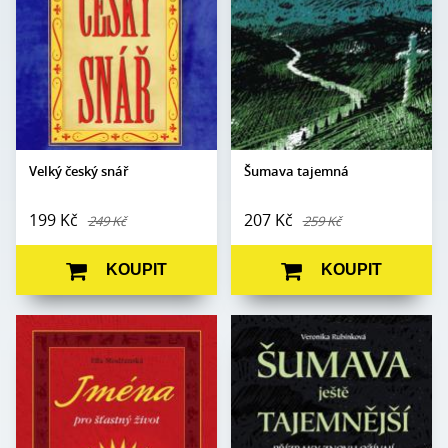
Formát:
130 x 180
Vazba:
V8 (pevná)
Vazba:
V8 a
Obrazová část:
N/A
Obrazová
Datum vydání:
16. 10. 2014
čb ilustrace
část:
Datum vydání:
19. 10. 2009
Velký český snář
Šumava tajemná
199 Kč
207 Kč
249 Kč
259 Kč
KOUPIT
KOUPIT
Autor:
Ella Modřanská
Veronika
Autor:
Rubínková
Edice:
mimo edice
Edice:
mimo edice
Počet stran:
248
Počet stran:
184
Formát:
A5 (145 x 205)