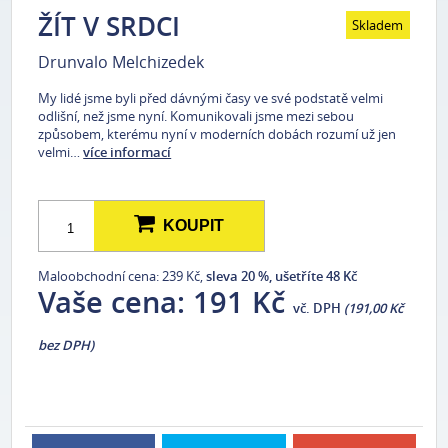
ŽÍT V SRDCI
Skladem
Drunvalo Melchizedek
My lidé jsme byli před dávnými časy ve své podstatě velmi
odlišní, než jsme nyní. Komunikovali jsme mezi sebou
způsobem, kterému nyní v moderních dobách rozumí už jen
velmi…
více informací
KOUPIT
Maloobchodní cena: 239 Kč,
sleva 20 %, ušetříte 48 Kč
Vaše cena:
191 Kč
vč. DPH
(191,00 Kč
bez DPH)