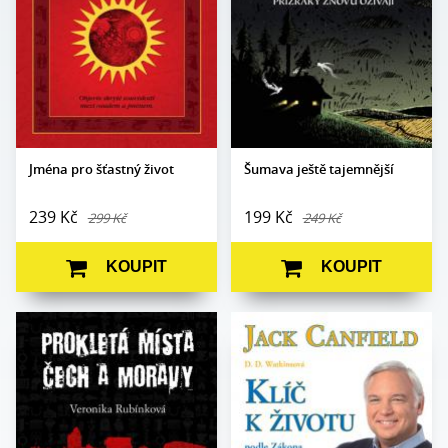
Formát:
130 x 180
Vazba:
V2 (brožovaná)
Vazba:
V8a (pevná)
Obrazová část:
N/A
Obrazová
Datum vydání:
12. 12. 2024
čb ilustrace
část:
Datum vydání:
24. 11. 2010
Jména pro šťastný život
Šumava ještě tajemnější
239 Kč
199 Kč
299 Kč
249 Kč
KOUPIT
KOUPIT
Veronika
Autor:
Jack Canfield
Autor:
Rubínková
Edice:
mimo edice
Edice:
mimo edice
Počet stran:
144
Počet stran:
256
Formát:
A5