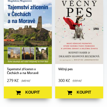
Magdalena
Rodney Habib, Dr. Karen
Autor:
Autor:
Wagnerová
Shawová Beckerová
Edice:
mimo edice
Edice:
Edukace
Počet stran:
200
Počet
408
stran:
Formát:
160 x 230
Formát:
165 x 237
Vazba:
V8a (pevná)
Vazba:
V8a (pevná)
Obrazová
Barevné fotografie
část:
Datum
28. 5. 2024
vydání:
Datum
27. 10. 2011
vydání:
Tajemství zřícenin v
Věčný pes
Čechách a na Moravě
279 Kč
300 Kč
349 Kč
599 Kč
KOUPIT
KOUPIT