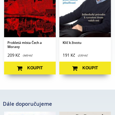
Formát:
A5
Vazba:
V8a (pevná)
Vazba:
V8a (pevná)
Obrazová část:
N/A
Obrazová
Černobílé ilustrace
Datum vydání:
4. 10. 2011
část:
Datum vydání:
23. 9. 2024
Prokletá místa Čech a
Klíč k životu
Moravy
209 Kč
191 Kč
349 Kč
239 Kč
KOUPIT
KOUPIT
Dále doporučujeme