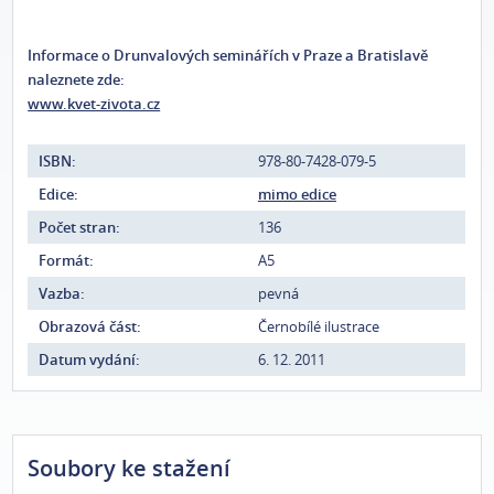
Informace o Drunvalových seminářích v Praze a Bratislavě
naleznete zde:
www.kvet-zivota.cz
ISBN:
978-80-7428-079-5
Edice:
mimo edice
Počet stran:
136
Formát:
A5
Vazba:
pevná
Obrazová část:
Černobílé ilustrace
Datum vydání:
6. 12. 2011
Soubory ke stažení