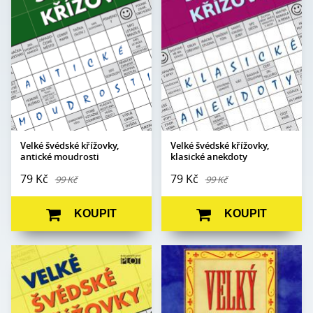
Počet stran:
368
Počet stran:
340
Formát:
A5
Formát:
A5
Vazba:
V2 (brož.)
Vazba:
V2 (brožovaná)
Obrazová část:
N/A
Obrazová část:
N/A
Datum vydání:
25. 11. 2008
Datum vydání:
20. 3. 2019
Velké švédské křížovky,
Velké švédské křížovky,
antické moudrosti
klasické anekdoty
79 Kč
79 Kč
99 Kč
99 Kč
KOUPIT
KOUPIT
Autor:
Adéla Müllerová
Autor:
kolektiv autorů
Edice:
Hlavolam
Edice:
Koloseum