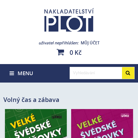
uživatel nepřihlášen
MŮJ ÚČET
0 Kč
MENU
Volný čas a zábava
Autor:
Adéla Müllerová
Autor:
Adéla Müllerová
Edice:
Hlavolam
Edice:
Hlavolam