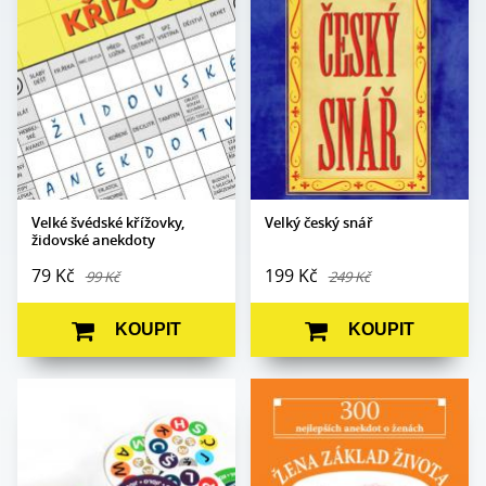
Počet stran:
300
Počet stran:
300
Formát:
A5
Formát:
A5
Vazba:
V2 (brožovaná)
Vazba:
V8 (pevná)
Obrazová část:
N/A
Obrazová část:
N/A
Datum vydání:
21. 6. 2018
Datum vydání:
16. 10. 2014
Velké švédské křížovky,
Velký český snář
židovské anekdoty
79 Kč
199 Kč
99 Kč
249 Kč
KOUPIT
KOUPIT
Autor:
Petr Sýkora
Edice:
Kabaret
Obrazová část:
barevné ilustace
Počet stran:
80