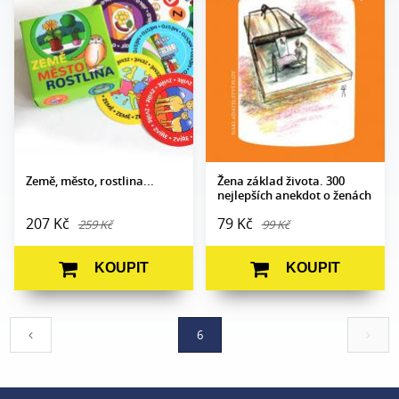
Datum vydání:
6. 4. 2021
Formát:
105 x 140
Vazba:
V8a (pevná)
Obrazová
Ilustrace Břetislav
část:
Kovařík
Datum
16. 6. 2021
vydání:
Země, město, rostlina...
Žena základ života. 300
nejlepších anekdot o ženách
207 Kč
79 Kč
259 Kč
99 Kč
KOUPIT
KOUPIT
6