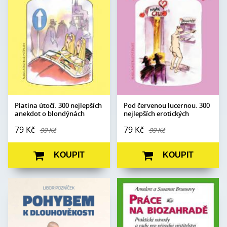
stran:
stran:
Formát:
105 x 140
Formát:
105 x 140
Vazba:
V8a (pevná)
Vazba:
V8a (pevná)
Obrazová
Ilustrace Jiří Novák a
Obrazová
Ilustrace Jiří Novák a
část:
Jaroslav Skoupý
část:
Jaroslav Skoupý
Datum
Datum
16. 6. 2021
16. 6. 2021
vydání:
vydání:
Platina útočí. 300 nejlepších
Pod červenou lucernou. 300
anekdot o blondýnách
nejlepších erotických
anekdot
79 Kč
79 Kč
99 Kč
99 Kč
KOUPIT
KOUPIT
Autor:
Libor Pozníček
Annelore a Susanne
Autor:
Brunsovy
Počet stran:
196