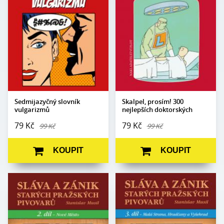
Počet stran:
120
Formát:
105 x 140
Formát:
100 x 145
Vazba:
V8a (pevná)
Vazba:
V2 (brožovaná)
Obrazová
Ilustrace Miroslav
část:
Barták
Obrazová část:
N/A
Datum
Datum vydání:
8. 3. 2017
16. 6. 2021
vydání:
Sedmijazyčný slovník
Skalpel, prosím! 300
vulgarizmů
nejlepších doktorských
anekdot
79 Kč
79 Kč
99 Kč
99 Kč
KOUPIT
KOUPIT
Autor:
Stanislav Musil
Autor:
Stanislav Musil
Edice:
mimo edice
Počet stran:
430