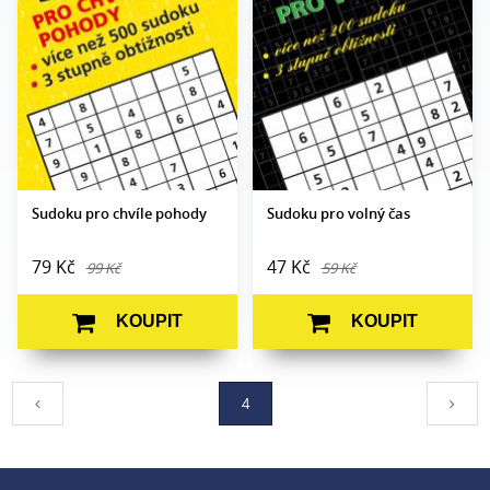
Formát:
A5
Formát:
A5
Vazba:
V2 (brožovaná)
Vazba:
V2 (brožovaná)
Datum vydání:
8. 10. 2018
Obrazová část:
N/A
Datum vydání:
4. 6. 2018
Sudoku pro chvíle pohody
Sudoku pro volný čas
79 Kč
47 Kč
99 Kč
59 Kč
KOUPIT
KOUPIT
4