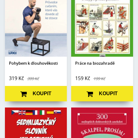
Edice:
mimo edice
Formát:
160 x 220
Počet
V4, měkká se
112
Vazba:
stran:
záložkami
Formát:
170 x 240
Obrazová
Barevné fotografie
část:
Vazba:
brožovaná
Datum
Obrazová
6. 11. 2025
Černobílé ilustrace
vydání:
část:
Datum
25. 4. 2011
vydání:
Pohybem k dlouhověkosti
Práce na biozahradě
319 Kč
159 Kč
399 Kč
199 Kč
KOUPIT
KOUPIT
Autor:
kolektiv autorů
Edice:
Kabaret
Edice:
Slovníky
Počet stran:
80