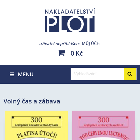
uživatel nepřihlášen
MŮJ ÚČET
0 Kč
MENU
Volný čas a zábava
Edice:
Kabaret
Edice:
Kabaret
Počet
Počet
80
80