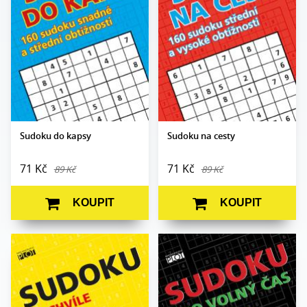
Formát:
A6
Formát:
A6
Vazba:
V2 (brožovaná)
Vazba:
V2 (brožovaná)
Datum vydání:
1. 6. 2026
Datum vydání:
1. 6. 2026
Sudoku do kapsy
Sudoku na cesty
71 Kč
71 Kč
89 Kč
89 Kč
KOUPIT
KOUPIT
Autor:
Petr Sýkora
Autor:
Adéla Müllerová
Edice:
Hlavolam
Edice:
Hlavolam
Počet stran:
280
Počet stran:
128