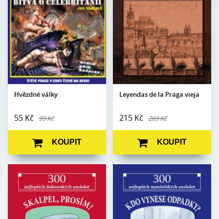
Počet stran:
140
Formát:
120 x 165
Formát:
130 x 180
Vazba:
V2 (brož.)
Vazba:
V8a (pevná)
Obrazová část:
N/A
Obrazová
Datum vydání:
13. 6. 2005
Černobílé ilustrace
část:
Datum
13. 8. 2009
vydání:
Hvězdné války
Leyendas de la Praga vieja
55 Kč
215 Kč
99 Kč
269 Kč
KOUPIT
KOUPIT
Edice:
Kabaret
Edice:
Kabaret
Počet stran:
80
Počet
80
stran:
Formát:
105 x 140