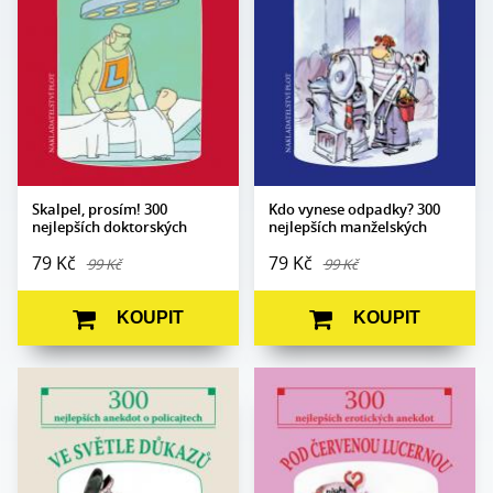
Formát:
105 x 140
Vazba:
V8a (pevná)
Vazba:
V8a (pevná)
Obrazová
Ilustrace Miroslav
část:
Barták
Obrazová
Ilustrace Jiří Novák a
část:
Jaroslav Skoupý
Datum
16. 6. 2021
vydání:
Datum
16. 6. 2021
vydání:
Skalpel, prosím! 300
Kdo vynese odpadky? 300
nejlepších doktorských
nejlepších manželských
anekdot
anekdot
79 Kč
79 Kč
99 Kč
99 Kč
KOUPIT
KOUPIT
Edice:
Kabaret
Edice:
Kabaret
Počet
Počet
80
80
stran:
stran: