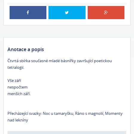
Anotace a popis
Čtvrtá sbírka současné mladé básnířky završující poetickou
tetralogii.
Vše září
nespočtem
menších září.
Přecházející svazky: Noc u tamaryšku, Ráno s magnolií, Momenty
nad lekníny