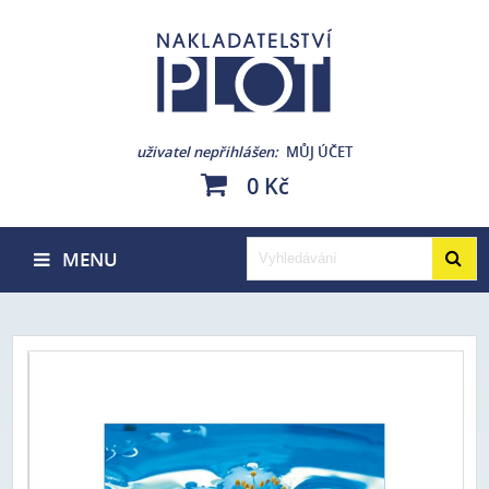
uživatel nepřihlášen
MŮJ ÚČET
0 Kč
MENU