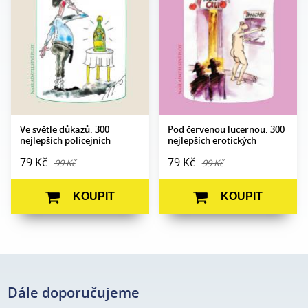
Formát:
105 x 140
Formát:
105 x 140
Vazba:
V8a (pevná)
Vazba:
V8a (pevná)
Obrazová
Ilustrace Miroslav
Obrazová
Ilustrace Jiří Novák a
část:
Pavlíček
část:
Jaroslav Skoupý
Datum
Datum
16. 6. 2021
16. 6. 2021
vydání:
vydání:
Ve světle důkazů. 300
Pod červenou lucernou. 300
nejlepších policejních
nejlepších erotických
anekdot
anekdot
79 Kč
79 Kč
99 Kč
99 Kč
KOUPIT
KOUPIT
Dále doporučujeme