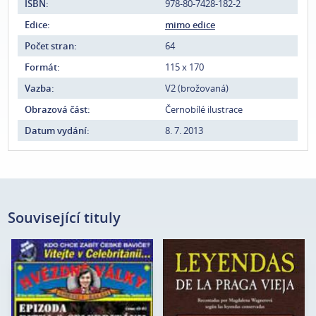
ISBN:
978-80-7428-182-2
Edice:
mimo edice
Počet stran:
64
Formát:
115 x 170
Vazba:
V2 (brožovaná)
Obrazová část:
Černobílé ilustrace
Datum vydání:
8. 7. 2013
Související tituly
Autor:
Jan Nejedlý
Magdalena
Autor:
Wagnerová
Edice:
mimo edice
Edice:
Kořeny
Počet stran:
72