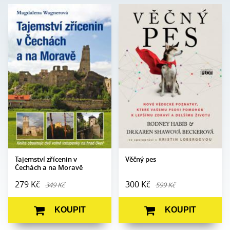
Magdalena
Rodney Habib, Dr. Karen
Autor:
Autor:
Wagnerová
Shawová Beckerová
Edice:
mimo edice
Edice:
Edukace
Počet stran:
200
Počet
408
stran:
Formát:
160 x 230
Formát:
165 x 237
Vazba:
V8a (pevná)
Vazba:
V8a (pevná)
Obrazová
Barevné fotografie
část:
Datum
28. 5. 2024
vydání:
Datum
27. 10. 2011
vydání:
Tajemství zřícenin v
Věčný pes
Čechách a na Moravě
279 Kč
300 Kč
349 Kč
599 Kč
KOUPIT
KOUPIT