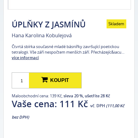
ÚPLŇKY Z JASMÍNŮ
Skladem
Hana Karolina Kobulejová
Čtvrtá sbírka současné mladé básnířky završující poetickou
tetralogii. Vše září nespočtem menších září. Přecházejíc&iacu…
více informací
KOUPIT
Maloobchodní cena: 139 Kč,
sleva 20 %, ušetříte 28 Kč
Vaše cena:
111 Kč
vč. DPH
(111,00 Kč
bez DPH)