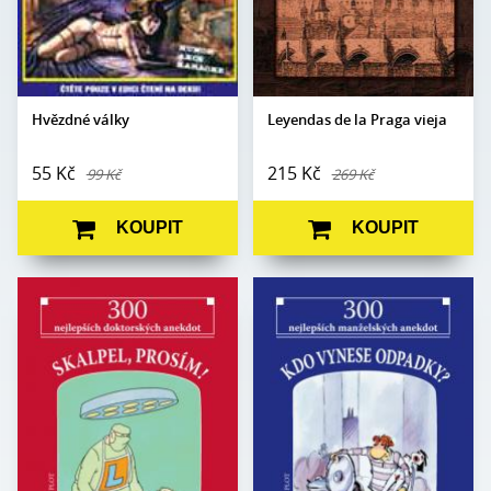
Datum
13. 8. 2009
vydání:
Hvězdné války
Leyendas de la Praga vieja
55 Kč
215 Kč
99 Kč
269 Kč
KOUPIT
KOUPIT
Edice:
Kabaret
Edice:
Kabaret
Počet stran:
80
Počet
80
stran:
Formát:
105 x 140
Formát:
105 x 140
Vazba:
V8a (pevná)
Vazba:
V8a (pevná)
Obrazová
Ilustrace Miroslav
část:
Barták
Obrazová
Ilustrace Jiří Novák a
část:
Jaroslav Skoupý
Datum
16. 6. 2021
vydání:
Datum
16. 6. 2021