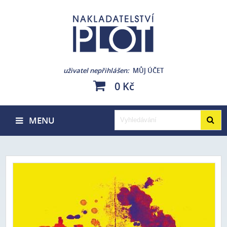
uživatel nepřihlášen
MŮJ ÚČET
0 Kč
MENU