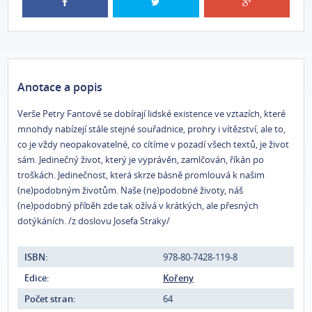
Anotace a popis
Verše Petry Fantové se dobírají lidské existence ve vztazích, které
mnohdy nabízejí stále stejné souřadnice, prohry i vítězství, ale to,
co je vždy neopakovatelné, co cítíme v pozadí všech textů, je život
sám. Jedinečný život, který je vyprávěn, zamlčován, říkán po
troškách. Jedinečnost, která skrze básně promlouvá k našim
(ne)podobným životům. Naše (ne)podobné životy, náš
(ne)podobný příběh zde tak ožívá v krátkých, ale přesných
dotýkáních. /z doslovu Josefa Straky/
ISBN:
978-80-7428-119-8
Edice:
Kořeny
Počet stran:
64