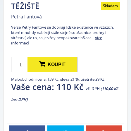
TĚŽIŠTĚ
Skladem
Petra Fantová
Verše Petry Fantové se dobírají lidské existence ve vztazích,
které mnohdy nabízejí stále stejné souřadnice, prohry i
vítězství, ale to, co je vždy neopakovateln&eac…
více
informací
KOUPIT
Maloobchodní cena: 139 Kč,
sleva 21 %, ušetříte 29 Kč
Vaše cena:
110 Kč
vč. DPH
(110,00 Kč
bez DPH)