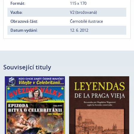
Formát:
115 x 170
Vazba:
V2 (brožovaná)
Obrazová část:
Černobílé ilustrace
Datum vydání:
12. 6. 2012
Související tituly
Autor:
Jan Nejedlý
Magdalena
Autor:
Wagnerová
Edice:
mimo edice
Edice:
Kořeny
Počet stran:
72
Počet stran:
140
Formát:
120 x 165
Formát:
130 x 180
Vazba:
V2 (brož.)
Vazba:
V8a (pevná)
Obrazová část:
N/A
Obrazová
Datum vydání:
13. 6. 2005
Černobílé ilustrace
část: