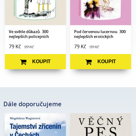
vydání:
vydání:
Ve světle důkazů. 300
Pod červenou lucernou. 300
nejlepších policejních
nejlepších erotických
anekdot
anekdot
79 Kč
79 Kč
99 Kč
99 Kč
KOUPIT
KOUPIT
Dále doporučujeme
Magdalena
Rodney Habib, Dr. Karen
Autor:
Autor: