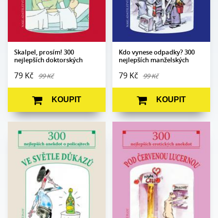
vydání:
Skalpel, prosím! 300
Kdo vynese odpadky? 300
nejlepších doktorských
nejlepších manželských
anekdot
anekdot
79 Kč
79 Kč
99 Kč
99 Kč
KOUPIT
KOUPIT
Edice:
Kabaret
Edice:
Kabaret
Počet
Počet
80
80
stran:
stran:
Formát:
105 x 140
Formát:
105 x 140
Vazba:
V8a (pevná)
Vazba:
V8a (pevná)
Obrazová
Ilustrace Miroslav
Obrazová
Ilustrace Jiří Novák a
část:
Pavlíček
část:
Jaroslav Skoupý
Datum
Datum
16. 6. 2021
16. 6. 2021