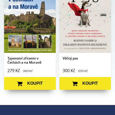
Wagnerová
Shawová Beckerová
Edice:
mimo edice
Edice:
Edukace
Počet stran:
200
Počet
408
stran:
Formát:
160 x 230
Formát:
165 x 237
Vazba:
V8a (pevná)
Vazba:
V8a (pevná)
Obrazová
Barevné fotografie
část:
Datum
28. 5. 2024
vydání:
Datum
27. 10. 2011
vydání:
Tajemství zřícenin v
Věčný pes
Čechách a na Moravě
279 Kč
300 Kč
349 Kč
599 Kč
KOUPIT
KOUPIT