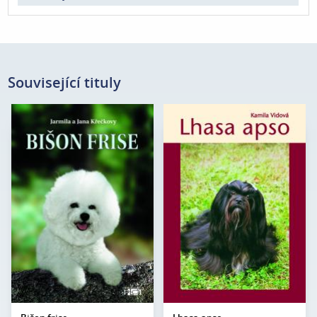
Související tituly
Jarmila a Jana
Autor:
Kamila Vidová
Autor:
Křečkovy
Edice:
Portréty
Edice:
Portréty
Počet
200
Počet
stran:
120
stran:
Formát:
A5
Formát:
A5
Vazba:
V8a (pevná)
Vazba:
V8a (pevná)
Obrazová
Černobílé a barevné
Obrazová
Černobílé a barevné
část:
fotografie
část:
fotografie
Datum
24. 5. 2005
Datum
vydání:
10. 10. 2002
vydání: