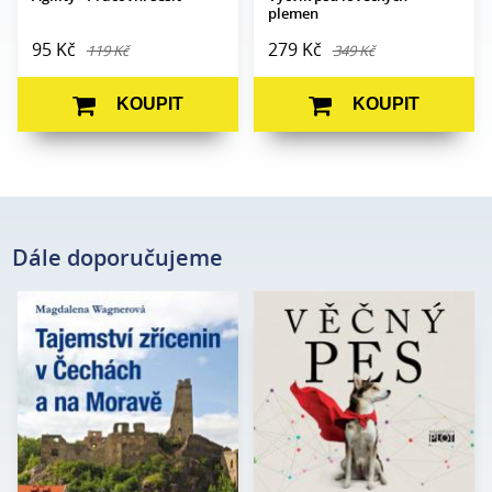
plemen
95 Kč
279 Kč
119 Kč
349 Kč
KOUPIT
KOUPIT
Dále doporučujeme
Magdalena
Rodney Habib, Dr. Karen
Autor:
Autor:
Wagnerová
Shawová Beckerová
Edice:
mimo edice
Edice:
Edukace
Počet stran:
200
Počet
408
stran:
Formát:
160 x 230
Formát:
165 x 237
Vazba:
V8a (pevná)
Vazba:
V8a (pevná)
Obrazová
Barevné fotografie