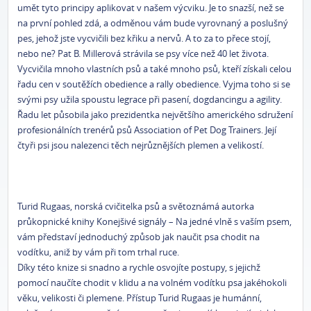
umět tyto principy aplikovat v našem výcviku. Je to snazší, než se
na první pohled zdá, a odměnou vám bude vyrovnaný a poslušný
pes, jehož jste vycvičili bez křiku a nervů. A to za to přece stojí,
nebo ne? Pat B. Millerová strávila se psy více než 40 let života.
Vycvičila mnoho vlastních psů a také mnoho psů, kteří získali celou
řadu cen v soutěžích obedience a rally obedience. Vyjma toho si se
svými psy užila spoustu legrace při pasení, dogdancingu a agility.
Řadu let působila jako prezidentka největšího amerického sdružení
profesionálních trenérů psů Association of Pet Dog Trainers. Její
čtyři psi jsou nalezenci těch nejrůznějších plemen a velikostí.
Turid Rugaas, norská cvičitelka psů a světoznámá autorka
průkopnické knihy Konejšivé signály – Na jedné vlně s vaším psem,
vám představí jednoduchý způsob jak naučit psa chodit na
vodítku, aniž by vám při tom trhal ruce.
Díky této knize si snadno a rychle osvojíte postupy, s jejichž
pomocí naučíte chodit v klidu a na volném vodítku psa jakéhokoli
věku, velikosti či plemene. Přístup Turid Rugaas je humánní,