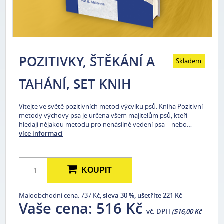
POZITIVKY, ŠTĚKÁNÍ A
Skladem
TAHÁNÍ, SET KNIH
Vítejte ve světě pozitivních metod výcviku psů. Kniha Pozitivní
metody výchovy psa je určena všem majitelům psů, kteří
hledají nějakou metodu pro nenásilné vedení psa – nebo…
více informací
KOUPIT
Maloobchodní cena: 737 Kč,
sleva 30 %, ušetříte 221 Kč
Vaše cena:
516 Kč
vč. DPH
(516,00 Kč