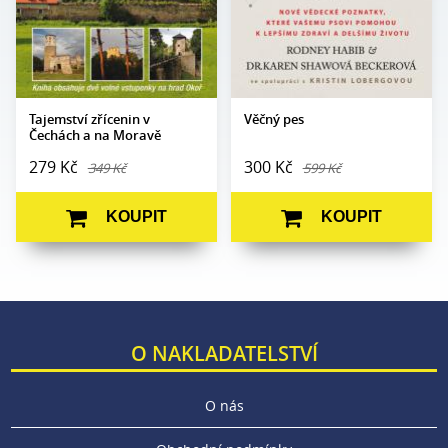
část:
Datum
28. 5. 2024
vydání:
Datum
27. 10. 2011
vydání:
Tajemství zřícenin v
Věčný pes
Čechách a na Moravě
279 Kč
300 Kč
349 Kč
599 Kč
KOUPIT
KOUPIT
O NAKLADATELSTVÍ
O nás