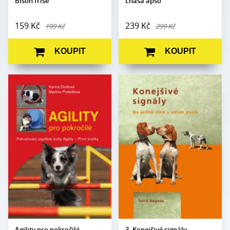
Bišon frise
Lhasa apso
159 Kč
239 Kč
199 Kč
299 Kč
KOUPIT
KOUPIT
Karina Divišová,
Autor:
Turid Rugaas
Autor:
Martina Podešťová
Edice:
Edukace
Edice:
Edukace
Počet
100
Počet
stran:
128
stran:
Formát:
A5
Formát:
A5
Vazba:
V8 (pevná)
Vazba:
V8a (pevná)
Obrazová
Černobílé a barevné
Obrazová
Černobílé a barevné
část:
fotografie
část:
fotografie
Datum
1. 10. 2024
Datum
vydání:
30. 10. 2009
vydání:
Agility pro pokročilé
3. Konejšivé signály