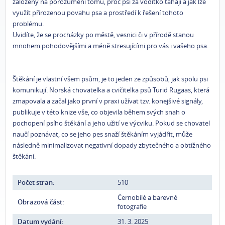
založený na porozumění tomu, proč psi za vodítko tahají a jak lze
využít přirozenou povahu psa a prostředí k řešení tohoto
problému.
Uvidíte, že se procházky po městě, vesnici či v přírodě stanou
mnohem pohodovějšími a méně stresujícími pro vás i vašeho psa.
Štěkání je vlastní všem psům, je to jeden ze způsobů, jak spolu psi
komunikují. Norská chovatelka a cvičitelka psů Turid Rugaas, která
zmapovala a začal jako první v praxi užívat tzv. konejšivé signály,
publikuje v této knize vše, co objevila během svých snah o
pochopení psího štěkání a jeho užití ve výcviku. Pokud se chovatel
naučí poznávat, co se jeho pes snaží štěkáním vyjádřit, může
následně minimalizovat negativní dopady zbytečného a obtížného
štěkání.
Počet stran:
510
Černobílé a barevné
Obrazová část:
fotografie
Datum vydání:
31. 3. 2025