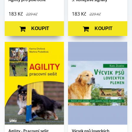
183 Kč
183 Kč
229 Kč
229 Kč
KOUPIT
KOUPIT
Karina Divišová,
Autor:
Karel Zelníček
Autor:
Martina Podešťová
Edice:
Edukace
Edice:
Edukace
Počet stran:
238
Počet
96
Formát:
210 x 145
stran:
Vazba:
V8a (pevná)
Formát:
A5
Obrazová
čb a barev.
Vazba:
V2 (brož.)
část:
fotografie
Obrazová
čb ilustrace
Datum
14. 10. 2010
část:
vydání:
Datum
20. 11. 2009
vydání:
Agility - Pracovní sešit
Výcvik psů loveckých