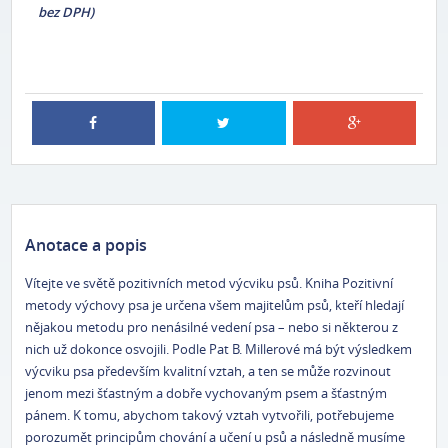
bez DPH)
Anotace a popis
Vítejte ve světě pozitivních metod výcviku psů. Kniha Pozitivní
metody výchovy psa je určena všem majitelům psů, kteří hledají
nějakou metodu pro nenásilné vedení psa – nebo si některou z
nich už dokonce osvojili. Podle Pat B. Millerové má být výsledkem
výcviku psa především kvalitní vztah, a ten se může rozvinout
jenom mezi šťastným a dobře vychovaným psem a šťastným
pánem. K tomu, abychom takový vztah vytvořili, potřebujeme
porozumět principům chování a učení u psů a následně musíme