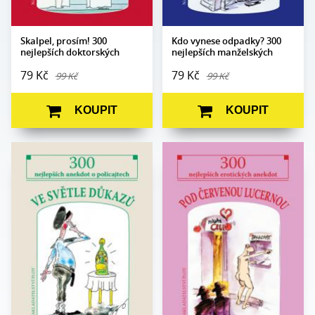
Skalpel, prosím! 300
Kdo vynese odpadky? 300
nejlepších doktorských
nejlepších manželských
anekdot
anekdot
79 Kč
79 Kč
99 Kč
99 Kč
KOUPIT
KOUPIT
Edice:
Kabaret
Edice:
Kabaret
Počet
Počet
80
80
stran:
stran:
Formát:
105 x 140
Formát:
105 x 140
Vazba:
V8a (pevná)
Vazba:
V8a (pevná)
Obrazová
Ilustrace Miroslav
Obrazová
Ilustrace Jiří Novák a
část:
Pavlíček
část:
Jaroslav Skoupý
Datum
Datum
16. 6. 2021
16. 6. 2021
vydání:
vydání: