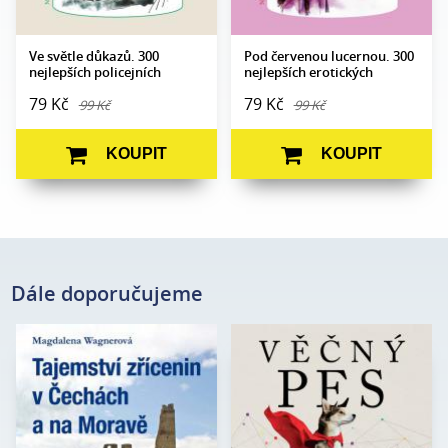
Ve světle důkazů. 300
Pod červenou lucernou. 300
nejlepších policejních
nejlepších erotických
anekdot
anekdot
79 Kč
79 Kč
99 Kč
99 Kč
KOUPIT
KOUPIT
Dále doporučujeme
Magdalena
Rodney Habib, Dr. Karen
Autor:
Autor:
Wagnerová
Shawová Beckerová
Edice:
mimo edice
Edice:
Edukace
Počet stran:
200
Počet
408