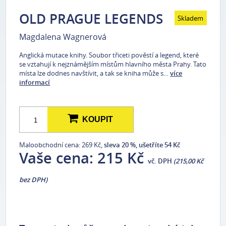
OLD PRAGUE LEGENDS
Skladem
Magdalena Wagnerová
Anglická mutace knihy. Soubor třiceti pověstí a legend, které
se vztahují k nejznámějším místům hlavního města Prahy. Tato
místa lze dodnes navštívit, a tak se kniha může s…
více
informací
KOUPIT
Maloobchodní cena: 269 Kč,
sleva 20 %, ušetříte 54 Kč
Vaše cena:
215 Kč
vč. DPH
(215,00 Kč
bez DPH)