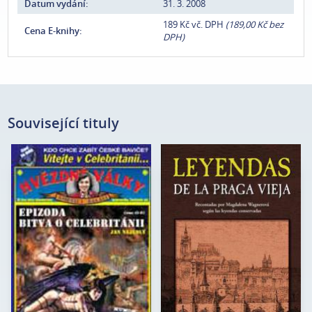
Datum vydání:
31. 3. 2008
189 Kč vč. DPH
(189,00 Kč bez
Cena E-knihy:
DPH)
Související tituly
Autor:
Jan Nejedlý
Magdalena
Autor:
Wagnerová
Edice:
mimo edice
Edice:
Kořeny
Počet stran:
72
Počet stran:
140
Formát:
120 x 165
Formát:
130 x 180
Vazba:
V2 (brož.)
Vazba:
V8a (pevná)
Obrazová část:
N/A
Obrazová
Datum vydání:
13. 6. 2005
Černobílé ilustrace
část:
Datum
13. 8. 2009
vydání: