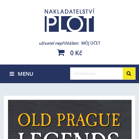
uživatel nepřihlášen
MŮJ ÚČET
0 Kč
MENU