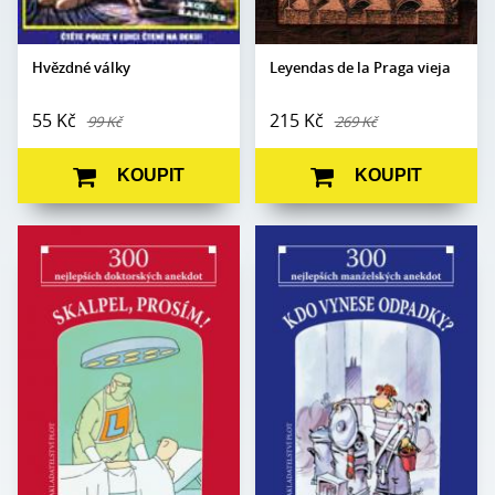
Hvězdné války
Leyendas de la Praga vieja
55 Kč
215 Kč
99 Kč
269 Kč
KOUPIT
KOUPIT
Edice:
Kabaret
Edice:
Kabaret
Počet stran:
80
Počet
80
stran:
Formát:
105 x 140
Formát:
105 x 140
Vazba:
V8a (pevná)
Vazba:
V8a (pevná)
Obrazová
Ilustrace Miroslav
část:
Barták
Obrazová
Ilustrace Jiří Novák a
část:
Jaroslav Skoupý
Datum
16. 6. 2021
vydání:
Datum
16. 6. 2021
vydání: