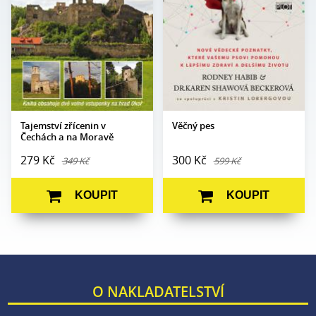
stran:
Formát:
160 x 230
Formát:
165 x 237
Vazba:
V8a (pevná)
Vazba:
V8a (pevná)
Obrazová
Barevné fotografie
část:
Datum
28. 5. 2024
vydání:
Datum
27. 10. 2011
vydání:
Tajemství zřícenin v
Věčný pes
Čechách a na Moravě
279 Kč
300 Kč
349 Kč
599 Kč
KOUPIT
KOUPIT
O NAKLADATELSTVÍ