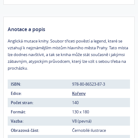
Anotace a popis
Anglická mutace knihy. Soubor třiceti pověstí a legend, které se
vztahují k nejznámějším místům hlavního města Prahy. Tato místa
lze dodnes navštívit, a tak se kniha může stát současně i jakýmsi
zábavným, atypickým průvodcem, který lze vzít s sebou třeba na
procházku.
ISBN:
978-80-86523-87-3
Edice:
Kořeny
Počet stran:
140
Formát:
130 x 180
Vazba:
V8 (pevná)
Obrazová část:
Černobílé ilustrace