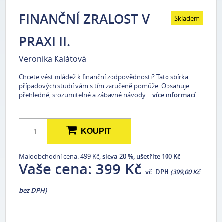
FINANČNÍ ZRALOST V
Skladem
PRAXI II.
Veronika Kalátová
Chcete vést mládež k finanční zodpovědnosti? Tato sbírka
případových studií vám s tím zaručeně pomůže. Obsahuje
přehledné, srozumitelné a zábavné návody…
více informací
KOUPIT
Maloobchodní cena: 499 Kč,
sleva 20 %, ušetříte 100 Kč
Vaše cena:
399 Kč
vč. DPH
(399,00 Kč
bez DPH)