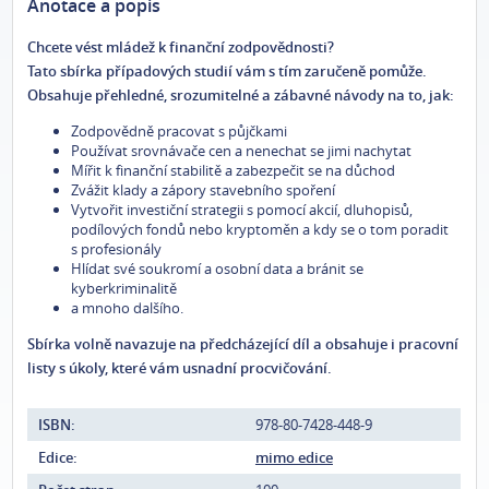
Anotace a popis
Chcete vést mládež k finanční zodpovědnosti?
Tato sbírka případových studií vám s tím zaručeně pomůže.
Obsahuje přehledné, srozumitelné a zábavné návody na to, jak:
Zodpovědně pracovat s půjčkami
Používat srovnávače cen a nenechat se jimi nachytat
Mířit k finanční stabilitě a zabezpečit se na důchod
Zvážit klady a zápory stavebního spoření
Vytvořit investiční strategii s pomocí akcií, dluhopisů,
podílových fondů nebo kryptoměn a kdy se o tom poradit
s profesionály
Hlídat své soukromí a osobní data a bránit se
kyberkriminalitě
a mnoho dalšího.
Sbírka volně navazuje na předcházející díl a obsahuje i pracovní
listy s úkoly, které vám usnadní procvičování.
ISBN:
978-80-7428-448-9
Edice:
mimo edice