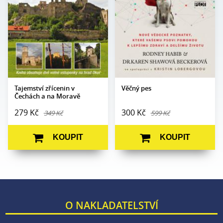
stran:
Formát:
160 x 230
Formát:
165 x 237
Vazba:
V8a (pevná)
Vazba:
V8a (pevná)
Obrazová
Barevné fotografie
část:
Datum
28. 5. 2024
vydání:
Datum
27. 10. 2011
vydání:
Tajemství zřícenin v
Věčný pes
Čechách a na Moravě
279 Kč
300 Kč
349 Kč
599 Kč
KOUPIT
KOUPIT
O NAKLADATELSTVÍ