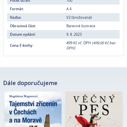
Počet stran:
100
Formát:
A 4
Vazba:
V2 (brožovaná)
Obrazová část:
Barevné ilustrace
Datum vydání:
9. 8. 2023
499 Kč vč. DPH
(499,00 Kč bez
Cena E-knihy:
DPH)
Dále doporučujeme
Magdalena
Rodney Habib, Dr. Karen
Autor:
Autor:
Wagnerová
Shawová Beckerová
Edice:
mimo edice
Edice:
Edukace
Počet stran:
200
Počet
408