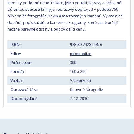
kameny podobné nebo imitace, jejich použití, úpravy a péči o ně.
Důležitou součástí knihy je i obrazový doprovod v podobě 750
původních fotografií surovin a fasetovaných kamenů. Vyjma nich
doplňují popis každého kamene piktogramy, které jasně určují
možné barevné odstíny a odpovídající cenu.
ISBN:
978-80-7428-296-6
Edice:
mimo edice
Počet stran:
300
Formát:
160 x 230
Vazba:
V8a (pevná)
Obrazová část:
Barevné fotografie
Datum vydání:
7. 12. 2016