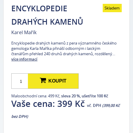
ENCYKLOPEDIE
Skladem
DRAHÝCH KAMENŮ
Karel Mařík
Encyklopedie drahých kamenů z pera významného českého
gemologa Karla Maříka přináší odborným i laickým
čtenářům přehled 240 druhů drahých kamenů, rozdělený…
více informací
KOUPIT
Maloobchodní cena: 499 Kč,
sleva 20 %, ušetříte 100 Kč
Vaše cena:
399 Kč
vč. DPH
(399,00 Kč
bez DPH)