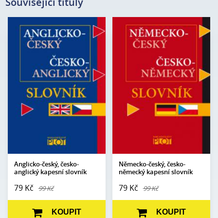
Související tituly
Autor:
kolektiv autorů
Autor:
kolektiv autorů
Edice:
Slovníky
Edice:
Slovníky
Počet stran:
416
Počet stran:
448
Formát:
80 x 110
Formát:
80 x 110
Vazba:
V2 (brož.)
Vazba:
V2 (brož.)
Obrazová část:
N/A
Obrazová část:
N/A
Datum vydání:
1. 10. 2019
Datum vydání:
1. 10. 2019
Anglicko-český, česko-
Německo-český, česko-
anglický kapesní slovník
německý kapesní slovník
79 Kč
79 Kč
99 Kč
99 Kč
KOUPIT
KOUPIT