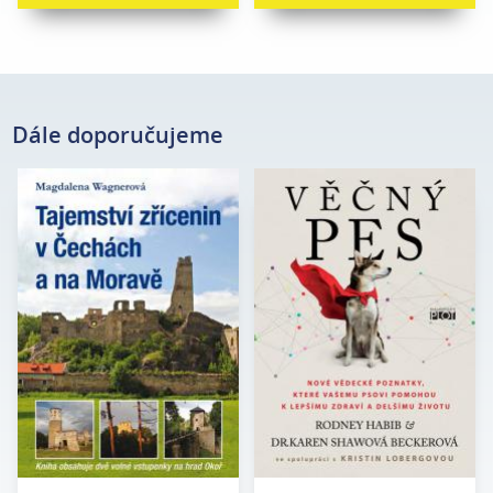
Dále doporučujeme
Magdalena
Rodney Habib, Dr. Karen
Autor:
Autor:
Wagnerová
Shawová Beckerová
Edice:
mimo edice
Edice:
Edukace
Počet stran:
200
Počet
408
stran:
Formát:
160 x 230
Formát:
165 x 237
Vazba:
V8a (pevná)
Vazba:
V8a (pevná)
Obrazová
Barevné fotografie
část:
Datum
28. 5. 2024
vydání:
Datum
27. 10. 2011
vydání: