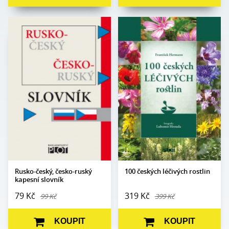
Autor:
kolektiv autorů
František Hermann,
Autor:
Lubomír Hrouda
Edice:
Slovníky
Edice:
mimo edice
Počet stran:
384
Počet
Formát:
80 x 110
220
stran:
Vazba:
V2 (brož.)
Formát:
145 x 210
Obrazová část:
N/A
Vazba:
V8a (pevná)
Datum vydání:
1. 10. 2019
Obrazová
Barevné fotografie
část:
Datum
18. 9. 2024
vydání:
Rusko-český, česko-ruský
100 českých léčivých rostlin
kapesní slovník
79 Kč
319 Kč
99 Kč
399 Kč
KOUPIT
KOUPIT