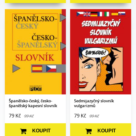
Autor:
Roman Casado
Autor:
kolektiv autorů
Edice:
Slovníky
Edice:
Slovníky
Počet stran:
384
Počet stran:
120
Formát:
80 x 110
Formát:
100 x 145
Vazba:
V2 (brož.)
Vazba:
V2 (brožovaná)
Obrazová část:
N/A
Obrazová část:
N/A
Datum vydání:
1. 10. 2019
Datum vydání:
8. 3. 2017
Španělsko-český, česko-
Sedmijazyčný slovník
španělský kapesní slovník
vulgarizmů
79 Kč
79 Kč
99 Kč
99 Kč
KOUPIT
KOUPIT