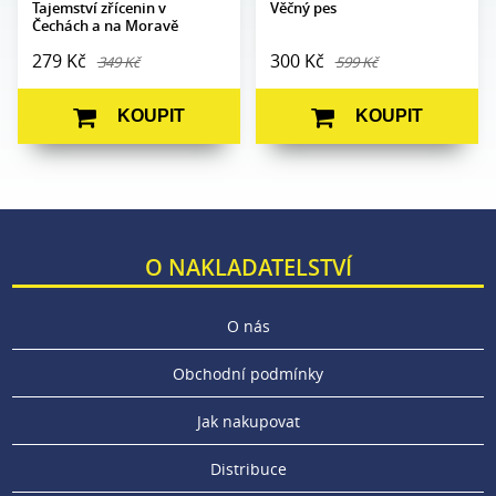
Tajemství zřícenin v
Věčný pes
Čechách a na Moravě
279 Kč
300 Kč
349 Kč
599 Kč
KOUPIT
KOUPIT
O NAKLADATELSTVÍ
O nás
Obchodní podmínky
Jak nakupovat
Distribuce