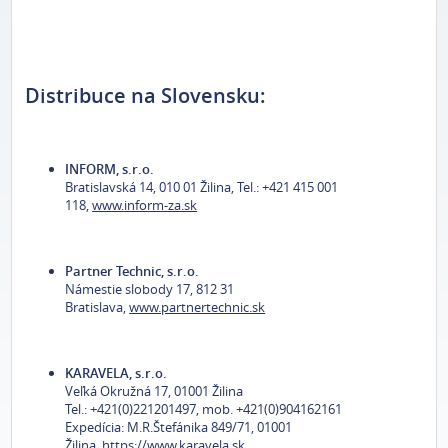
Distribuce na Slovensku:
INFORM, s.r.o.
Bratislavská 14, 010 01 Žilina, Tel.: +421 415 001
118,
www.inform-za.sk
Partner Technic, s.r.o.
Námestie slobody 17, 812 31
Bratislava,
www.partnertechnic.sk
KARAVELA, s.r.o.
Veľká Okružná 17, 01001 Žilina
Tel.: +421(0)221201497, mob. +421(0)904162161
Expedícia: M.R.Štefánika 849/71, 01001
Žilina
, https://www.karavela.sk