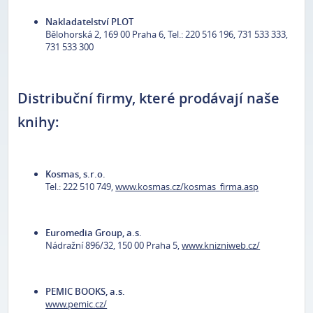
Nakladatelství PLOT
Bělohorská 2, 169 00 Praha 6, Tel.: 220 516 196, 731 533 333,
731 533 300
Distribuční firmy, které prodávají naše
knihy:
Kosmas, s.r.o.
Tel.: 222 510 749,
www.kosmas.cz/kosmas_firma.asp
Euromedia Group, a.s.
Nádražní 896/32, 150 00 Praha 5,
www.knizniweb.cz/
PEMIC BOOKS, a.s.
www.pemic.cz/